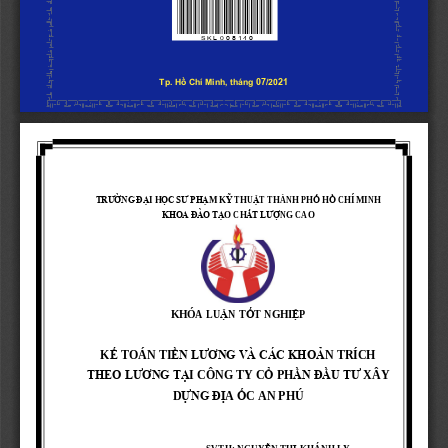
L
0
 8 1 
4
0
SK
0
0
7
2
1
Tp. Hồ Chí Minh, tháng 
/20
TRƯ
Ờ
NG Đ
Ạ
I H
Ọ
C SƯ PH
Ạ
M K
Ỹ
THU
Ậ
T THÀNH PH
Ố
H
Ồ
CHÍ MINH
KHOA ĐÀO T
Ạ
O CH
Ấ
T LƯ
Ợ
NG CAO
KHÓA LU
Ậ
N T
Ố
T NGHI
Ệ
P
K
Ế
TOÁN TI
Ề
N LƯƠNG VÀ CÁC KHO
Ả
N TRÍCH 
THEO LƯƠNG T
Ạ
Ổ
Ầ
N Đ
Ầ
U TƯ 
I CÔNG TY 
C
PH
XÂY 
D
Ự
NG Đ
Ị
A 
Ố
C AN PHÚ
SVTH: NGUY
Ễ
N TH
Ị
KHÁNH LY