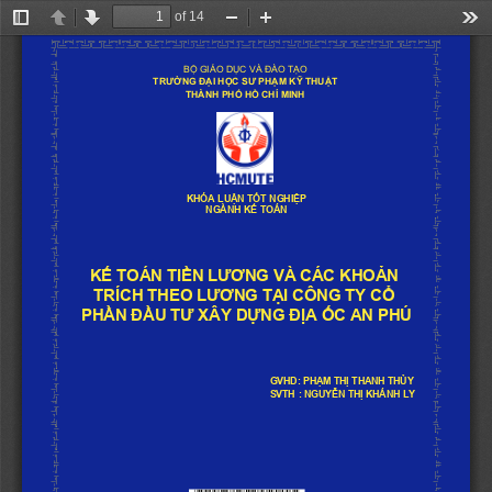
of 14
Toggle
Previous
Next
Zoom
Zoom
Too
Sidebar
Out
In
BỘ GIÁO DỤC VÀ ĐÀO TẠO
TRƯỜNG ĐẠI HỌC SƯ PHẠM KỸ THUẬT 
THÀNH PHỐ HỒ CHÍ MINH
KHÓA LUẬN
TỐT NGHIỆP
NGÀNH
KẾ TOÁN
KẾ TOÁN TIỀN LƯƠNG VÀ CÁC KHOẢN 
TRÍCH THEO LƯƠNG TẠI CÔNG TY CỔ 
PHẦN ĐẦU TƯ XÂY DỰNG ĐỊA ỐC AN PHÚ
GVHD:
PHẠM THỊ THANH THỦY
SVTH 
: 
NGUYỄN THỊ KHÁNH LY