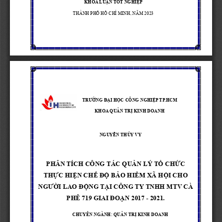
KHÓA LU
Ậ
N T
Ố
T NGHI
Ệ
P
THÀNH PH
Ố
H
Ồ
CHÍ MINH, NĂM 2023
TRƯ
Ờ
NG Đ
Ạ
I H
Ọ
C CÔNG NGHI
Ệ
P TP.HCM
KHOA QU
Ả
N TR
Ị
KINH DOANH
NGUY
Ễ
N THÚY VY
PHÂN TÍCH 
CÔNG TÁC QU
Ả
N LÝ T
Ổ
CH
Ứ
C 
TH
Ự
C HI
Ệ
N CH
Ế
Đ
Ộ
B
Ả
O HI
Ể
M XÃ H
Ộ
I CHO 
NGƯ
Ờ
I LAO Đ
Ộ
NG T
Ạ
I CÔNG TY TNHH MTV CÀ 
PHÊ 719 GIAI ĐO
Ạ
N 2017 
-
2021.
CHUYÊN NGÀNH: QU
Ả
N TR
Ị
KINH DOANH