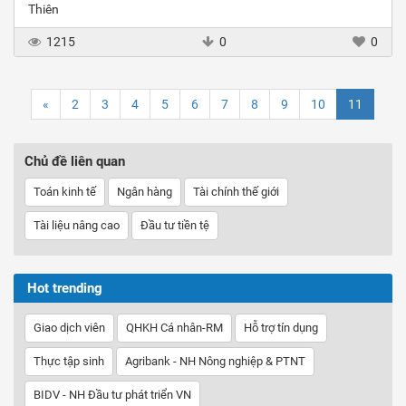
Thiên
1215
0
0
«
2
3
4
5
6
7
8
9
10
11
Chủ đề liên quan
Toán kinh tế
Ngân hàng
Tài chính thế giới
Tài liệu nâng cao
Đầu tư tiền tệ
Hot trending
Giao dịch viên
QHKH Cá nhân-RM
Hỗ trợ tín dụng
Thực tập sinh
Agribank - NH Nông nghiệp & PTNT
BIDV - NH Đầu tư phát triển VN