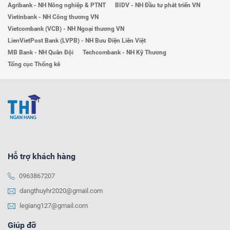
Agribank - NH Nông nghiệp & PTNT
BIDV - NH Đầu tư phát triển VN
Vietinbank - NH Công thương VN
Vietcombank (VCB) - NH Ngoại thương VN
LienVietPost Bank (LVPB) - NH Bưu Điện Liên Việt
MB Bank - NH Quân Đội
Techcombank - NH Kỹ Thương
Tổng cục Thống kê
Hỗ trợ khách hàng
0963867207
dangthuyhr2020@gmail.com
legiang127@gmail.com
Giúp đỡ