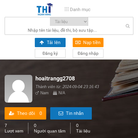
Danh mục
Tải lên
Nạp tiền
Đăng ký
Đăng nhập
hoaitrangg2708
Thành viên từ: 2024-09-04 23:16:43
Nam
N/A
Theo dõi
0
Tin nhắn
7
0
0
Lượt xem
Người quan tâm
Tài liệu