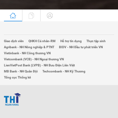
Giao dịch viên
QHKH Cá nhân-RM
Hỗ trợ tín dụng
Thực tập sinh
Agribank - NH Nông nghiệp & PTNT
BIDV - NH Đầu tư phát triển VN
Vietinbank - NH Công thương VN
Vietcombank (VCB) - NH Ngoại thương VN
LienVietPost Bank (LVPB) - NH Bưu Điện Liên Việt
MB Bank - NH Quân Đội
Techcombank - NH Kỹ Thương
Tổng cục Thống kê