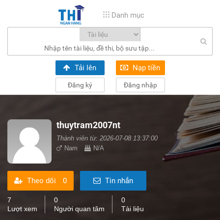
Danh mục
Tải lên
Nạp tiền
Đăng ký
Đăng nhập
thuytram2007nt
Thành viên từ: 2026-07-08 13:37:00
Nam
N/A
Theo dõi
0
Tin nhắn
7
0
0
Lượt xem
Người quan tâm
Tài liệu