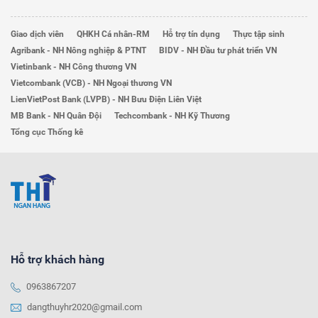
Giao dịch viên
QHKH Cá nhân-RM
Hỗ trợ tín dụng
Thực tập sinh
Agribank - NH Nông nghiệp & PTNT
BIDV - NH Đầu tư phát triển VN
Vietinbank - NH Công thương VN
Vietcombank (VCB) - NH Ngoại thương VN
LienVietPost Bank (LVPB) - NH Bưu Điện Liên Việt
MB Bank - NH Quân Đội
Techcombank - NH Kỹ Thương
Tổng cục Thống kê
Hỗ trợ khách hàng
0963867207
dangthuyhr2020@gmail.com