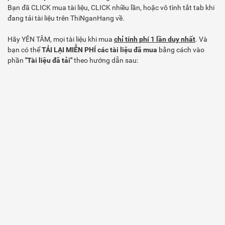
Bạn đã CLICK mua tài liệu, CLICK nhiều lần, hoặc vô tình tắt tab khi
đang tải tài liệu trên ThiNganHang về.
Hãy YÊN TÂM, mọi tài liệu khi mua
chỉ tính phí 1 lần duy nhất
. Và
bạn có thể
TẢI LẠI MIỄN PHÍ các tài liệu đã mua
bằng cách vào
phần
"Tài liệu đã tải"
theo hướng dẫn sau: