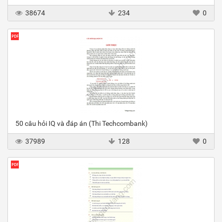
38674
234
0
50 câu hỏi IQ và đáp án (Thi Techcombank)
37989
128
0