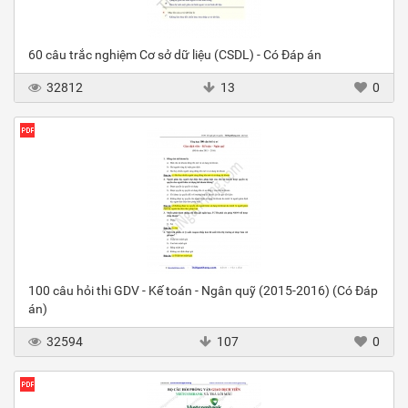
60 câu trắc nghiệm Cơ sở dữ liệu (CSDL) - Có Đáp án
32812
13
0
100 câu hỏi thi GDV - Kế toán - Ngân quỹ (2015-2016) (Có Đáp
án)
32594
107
0