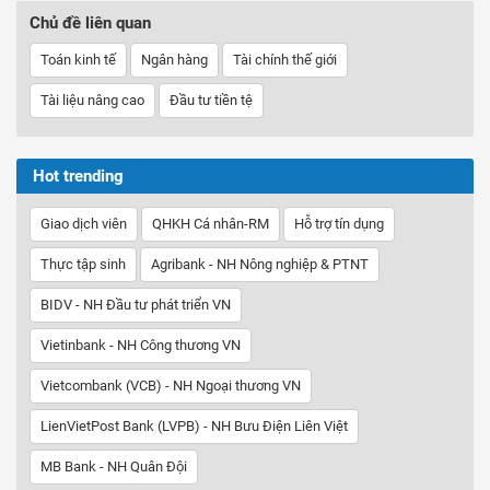
Chủ đề liên quan
Toán kinh tế
Ngân hàng
Tài chính thế giới
Tài liệu nâng cao
Đầu tư tiền tệ
Hot trending
Giao dịch viên
QHKH Cá nhân-RM
Hỗ trợ tín dụng
Thực tập sinh
Agribank - NH Nông nghiệp & PTNT
BIDV - NH Đầu tư phát triển VN
Vietinbank - NH Công thương VN
Vietcombank (VCB) - NH Ngoại thương VN
LienVietPost Bank (LVPB) - NH Bưu Điện Liên Việt
MB Bank - NH Quân Đội