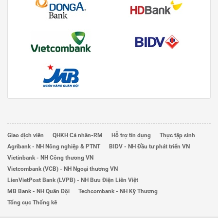
Giao dịch viên
QHKH Cá nhân-RM
Hỗ trợ tín dụng
Thực tập sinh
Agribank - NH Nông nghiệp & PTNT
BIDV - NH Đầu tư phát triển VN
Vietinbank - NH Công thương VN
Vietcombank (VCB) - NH Ngoại thương VN
LienVietPost Bank (LVPB) - NH Bưu Điện Liên Việt
MB Bank - NH Quân Đội
Techcombank - NH Kỹ Thương
Tổng cục Thống kê