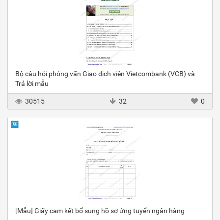
Bộ câu hỏi phỏng vấn Giao dịch viên Vietcombank (VCB) và
Trả lời mẫu
30515
32
0
[Mẫu] Giấy cam kết bổ sung hồ sơ ứng tuyển ngân hàng