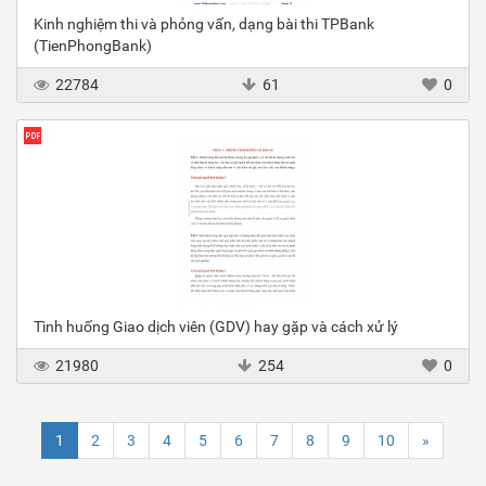
Kinh nghiệm thi và phỏng vấn, dạng bài thi TPBank
(TienPhongBank)
22784
61
0
Tình huống Giao dịch viên (GDV) hay gặp và cách xử lý
21980
254
0
1
2
3
4
5
6
7
8
9
10
»