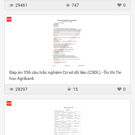
29461
747
0
Đáp án 356 câu trắc nghiệm Cơ sở dữ liệu (CSDL) - Ôn thi Tin
học Agribank
28297
15
0