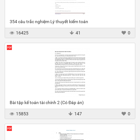
354 câu trắc nghiệm Lý thuyết kiểm toán
16425
41
0
Bài tập kế toán tài chính 2 (Có Đáp án)
15853
147
0