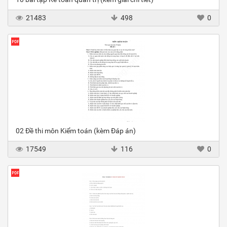
21483
498
0
02 Đề thi môn Kiểm toán (kèm Đáp án)
17549
116
0