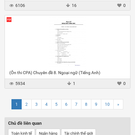
6106
16
0
(Ôn thi CPA) Chuyên đề 8. Ngoại ngữ (Tiếng Anh)
5934
1
0
1
2
3
4
5
6
7
8
9
10
»
Chủ đề liên quan
Toán kinh tế
Ngân hàng
Tài chính thế giới