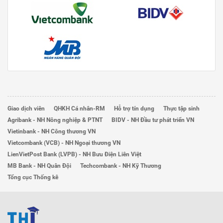
Giao dịch viên
QHKH Cá nhân-RM
Hỗ trợ tín dụng
Thực tập sinh
Agribank - NH Nông nghiệp & PTNT
BIDV - NH Đầu tư phát triển VN
Vietinbank - NH Công thương VN
Vietcombank (VCB) - NH Ngoại thương VN
LienVietPost Bank (LVPB) - NH Bưu Điện Liên Việt
MB Bank - NH Quân Đội
Techcombank - NH Kỹ Thương
Tổng cục Thống kê