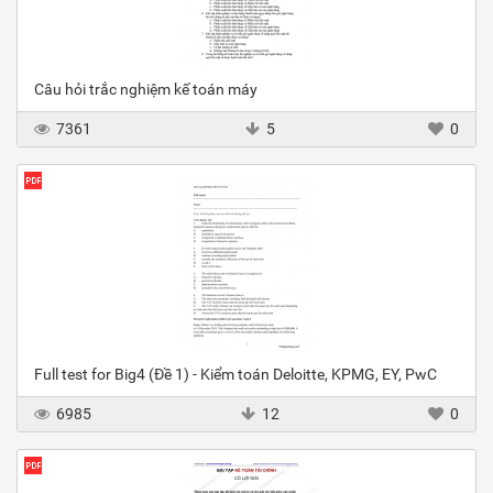
Câu hỏi trắc nghiệm kế toán máy
7361
5
0
Full test for Big4 (Đề 1) - Kiểm toán Deloitte, KPMG, EY, PwC
6985
12
0