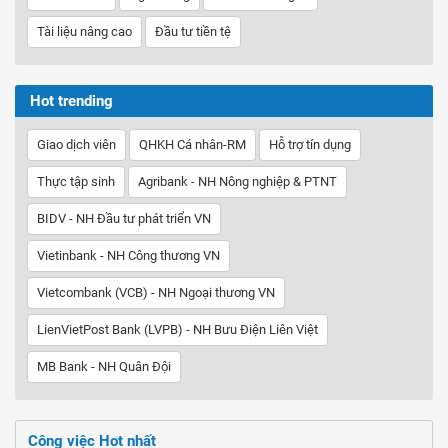
Tài liệu nâng cao
Đầu tư tiền tệ
Hot trending
Giao dịch viên
QHKH Cá nhân-RM
Hỗ trợ tín dụng
Thực tập sinh
Agribank - NH Nông nghiệp & PTNT
BIDV - NH Đầu tư phát triển VN
Vietinbank - NH Công thương VN
Vietcombank (VCB) - NH Ngoại thương VN
LienVietPost Bank (LVPB) - NH Bưu Điện Liên Việt
MB Bank - NH Quân Đội
Công việc Hot nhất