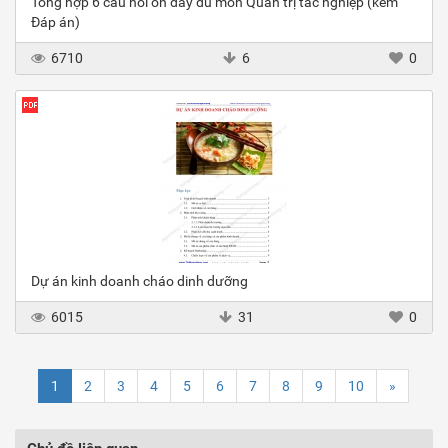
Tổng hợp 6 câu hỏi ôn đầy đủ môn Quản trị tác nghiệp (kèm
Đáp án)
6710
6
0
Dự án kinh doanh cháo dinh dưỡng
6015
31
0
1
2
3
4
5
6
7
8
9
10
»