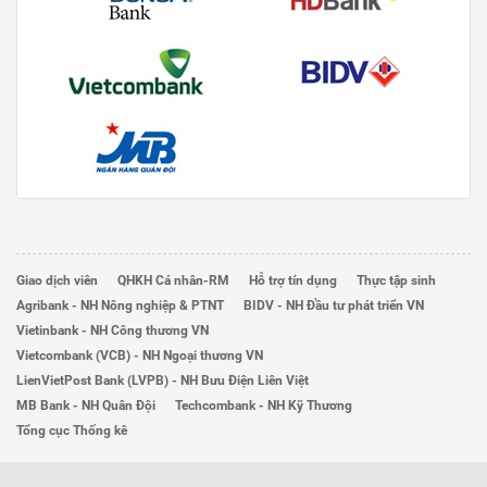
Giao dịch viên
QHKH Cá nhân-RM
Hỗ trợ tín dụng
Thực tập sinh
Agribank - NH Nông nghiệp & PTNT
BIDV - NH Đầu tư phát triển VN
Vietinbank - NH Công thương VN
Vietcombank (VCB) - NH Ngoại thương VN
LienVietPost Bank (LVPB) - NH Bưu Điện Liên Việt
MB Bank - NH Quân Đội
Techcombank - NH Kỹ Thương
Tổng cục Thống kê