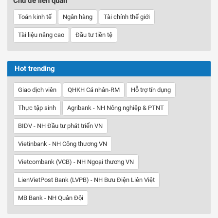
Chủ đề liên quan
Toán kinh tế
Ngân hàng
Tài chính thế giới
Tài liệu nâng cao
Đầu tư tiền tệ
Hot trending
Giao dịch viên
QHKH Cá nhân-RM
Hỗ trợ tín dụng
Thực tập sinh
Agribank - NH Nông nghiệp & PTNT
BIDV - NH Đầu tư phát triển VN
Vietinbank - NH Công thương VN
Vietcombank (VCB) - NH Ngoại thương VN
LienVietPost Bank (LVPB) - NH Bưu Điện Liên Việt
MB Bank - NH Quân Đội