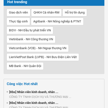
Hot trending
Giao dịch viên
QHKH Cá nhân-RM
Hỗ trợ tín dụng
Thực tập sinh
Agribank - NH Nông nghiệp & PTNT
BIDV - NH Đầu tư phát triển VN
Vietinbank - NH Công thương VN
Vietcombank (VCB) - NH Ngoại thương VN
LienVietPost Bank (LVPB) - NH Bưu Điện Liên Việt
MB Bank - NH Quân Đội
Công việc Hot nhất
[Kbs] Nhân viên kinh doanh, nhân ...
CÔNG TY TNHH DỊCH VỤ VÀ THƯƠNG MẠI ...
[Kbs] Nhân viên kinh doanh, nhân ...
CÔNG TY TNHH DỊCH VỤ VÀ THƯƠNG MẠI ...