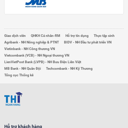
Giao dịch viên
QHKH Cá nhân-RM
Hỗ trợ tín dụng
Thực tập sinh
Agribank - NH Nông nghiệp & PTNT
BIDV - NH Đầu tư phát triển VN
Vietinbank - NH Công thương VN
Vietcombank (VCB) - NH Ngoại thương VN
LienVietPost Bank (LVPB) - NH Bưu Điện Liên Việt
MB Bank - NH Quân Đội
Techcombank - NH Kỹ Thương
Tổng cục Thống kê
Hỗ trợ khách hàng