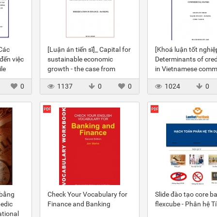
 Các
[Luận án tiến sĩ]_ Capital for
[Khoá luận tốt nghiệ
đến việc
sustainable economic
Determinants of credi
le
growth - the case from
in Vietnamese comme
 NH
Dong Nai province in
banks
0
1137
0
0
1024
0
Vietnam
 bằng
Check Your Vocabulary for
Slide đào tạo core b
pedic
Finance and Banking
flexcube - Phân hệ T
ational