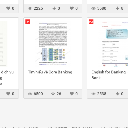
g
0
2225
0
0
5580
8
dịch vụ
Tìm hiểu về Core Banking
English for Banking 
ng
Bank
e
0
6500
26
0
2538
0