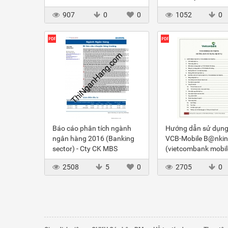
business enterprises listed
Finance and Bankin
907
0
0
1052
0
on vietnam’s stock market
Báo cáo phân tích ngành
Hướng dẫn sử dụng 
ngân hàng 2016 (Banking
VCB-Mobile B@nki
sector) - Cty CK MBS
(vietcombank mobil
banking)
2508
5
0
2705
0