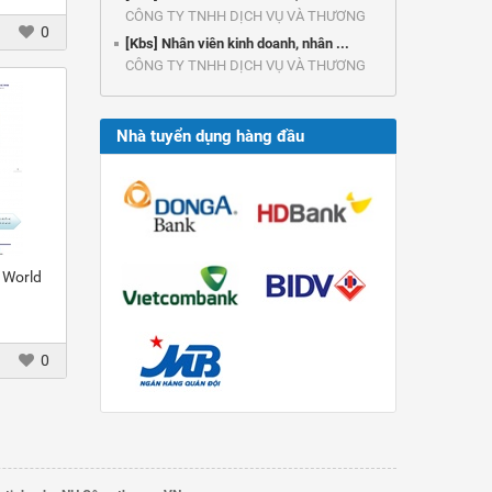
CÔNG TY TNHH DỊCH VỤ VÀ THƯƠNG
0
MẠI ...
[Kbs] Nhân viên kinh doanh, nhân ...
CÔNG TY TNHH DỊCH VỤ VÀ THƯƠNG
MẠI ...
Nhà tuyển dụng hàng đầu
- World
0