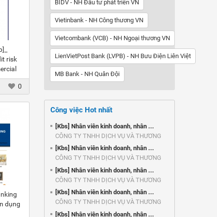
BIDV - NH Đầu tư phát triển VN
Vietinbank - NH Công thương VN
Vietcombank (VCB) - NH Ngoại thương VN
p]_
LienVietPost Bank (LVPB) - NH Bưu Điện Liên Việt
t risk
rcial
MB Bank - NH Quân Đội
0
Công việc Hot nhất
[Kbs] Nhân viên kinh doanh, nhân ...
CÔNG TY TNHH DỊCH VỤ VÀ THƯƠNG
MẠI ...
[Kbs] Nhân viên kinh doanh, nhân ...
CÔNG TY TNHH DỊCH VỤ VÀ THƯƠNG
MẠI ...
[Kbs] Nhân viên kinh doanh, nhân ...
CÔNG TY TNHH DỊCH VỤ VÀ THƯƠNG
MẠI ...
[Kbs] Nhân viên kinh doanh, nhân ...
anking
CÔNG TY TNHH DỊCH VỤ VÀ THƯƠNG
ín dụng
MẠI ...
[Kbs] Nhân viên kinh doanh, nhân ...