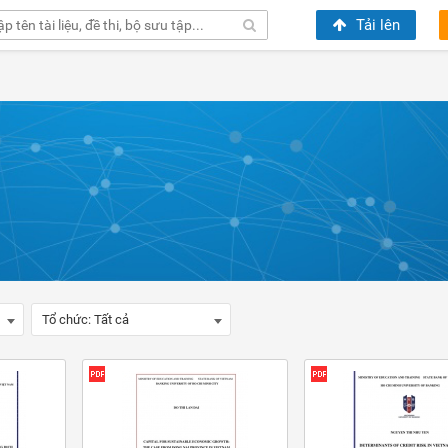
Tải lên
Tổ chức:
Tất cả