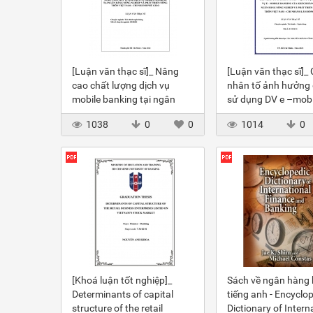
[Luận văn thạc sĩ]_ Nâng
[Luận văn thạc sĩ]_
cao chất lượng dịch vụ
nhân tố ảnh hưởng 
mobile banking tại ngân
sử dụng DV e –mobi
hàng Agribank – CN Phú
banking của KH tại
1038
0
0
1014
0
Giáo
Agribank
[Khoá luận tốt nghiệp]_
Sách về ngân hàng
Determinants of capital
tiếng anh - Encyclo
structure of the retail
Dictionary of Intern