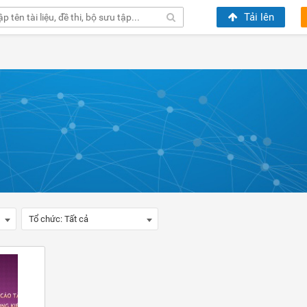
Tải lên
Tổ chức:
Tất cả