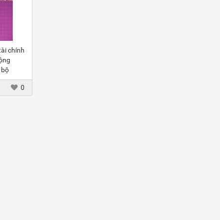
ài chính
ộng
 bộ
0