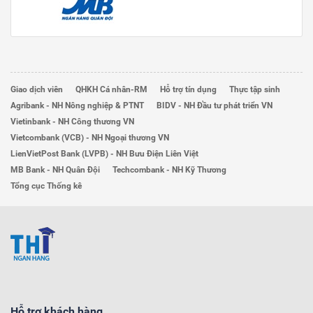
Giao dịch viên
QHKH Cá nhân-RM
Hỗ trợ tín dụng
Thực tập sinh
Agribank - NH Nông nghiệp & PTNT
BIDV - NH Đầu tư phát triển VN
Vietinbank - NH Công thương VN
Vietcombank (VCB) - NH Ngoại thương VN
LienVietPost Bank (LVPB) - NH Bưu Điện Liên Việt
MB Bank - NH Quân Đội
Techcombank - NH Kỹ Thương
Tổng cục Thống kê
Hỗ trợ khách hàng