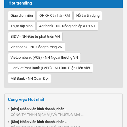
Hot trending
Giao dịch viên
QHKH Cá nhân-RM
Hỗ trợ tín dụng
Thực tập sinh
Agribank - NH Nông nghiệp & PTNT
BIDV - NH Đầu tư phát triển VN
Vietinbank - NH Công thương VN
Vietcombank (VCB) - NH Ngoại thương VN
LienVietPost Bank (LVPB) - NH Bưu Điện Liên Việt
MB Bank - NH Quân Đội
Công việc Hot nhất
[Kbs] Nhân viên kinh doanh, nhân ...
CÔNG TY TNHH DỊCH VỤ VÀ THƯƠNG MẠI ...
[Kbs] Nhân viên kinh doanh, nhân ...