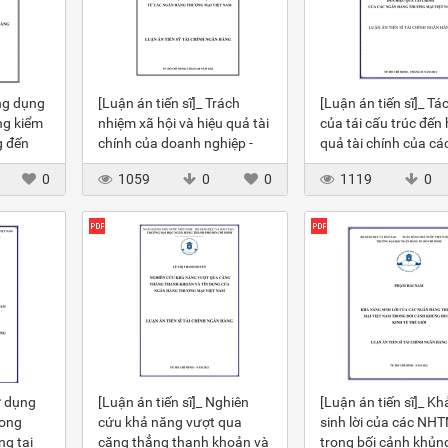
Ứng dụng
[Luận án tiến sĩ]_ Trách
[Luận án tiến sĩ]_ Tá
ng kiểm
nhiệm xã hội và hiệu quả tài
của tái cấu trúc đến 
g đến
chính của doanh nghiệp -
quả tài chính của cá
y của
Nghiên cứu từ các NHTM
NHTM Việt Nam
0
1059
0
0
1119
0
VN
ử dụng
[Luận án tiến sĩ]_ Nghiên
[Luận án tiến sĩ]_ Kh
rong
cứu khả năng vượt qua
sinh lời của các NH
ng tại
căng thẳng thanh khoản và
trong bối cảnh khủn