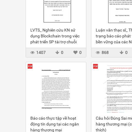
LVTS_ Nghiên cứu KN sử
Luận văn thạc sĩ_ T
dụng Blockchain trong việc
trạng báo cáo phát 
phát triển SP tài trợ chuỗi
bền vững của các 
cung ứng trên thế giới - bài
niêm yết trên thị tr
1407
0
0
868
0
học cho NHTM VN
chứng khoán VN
Báo cáo thực tập về hoạt
Câu hỏi Đúng Sai 
động tín dụng tại các ngân
hàng thương mại (có
hàng thương mại
thích)