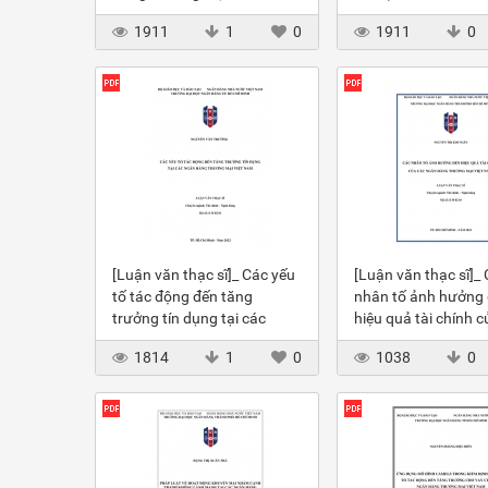
1911
1
0
1911
0
[Luận văn thạc sĩ]_ Các yếu
[Luận văn thạc sĩ]_
tố tác động đến tăng
nhân tố ảnh hưởng
trưởng tín dụng tại các
hiệu quả tài chính c
NHTM Việt Nam
NHTM VN
1814
1
0
1038
0