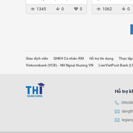
ro - nghiên cứu tại NHTM
các NHTM Việt Na
1345
0
0
1062
0
VN
Giao dịch viên
QHKH Cá nhân-RM
Hỗ trợ tín dụng
Thực tập
Vietcombank (VCB) - NH Ngoại thương VN
LienVietPost Bank (L
Hỗ trợ 
09638
dangt
legia