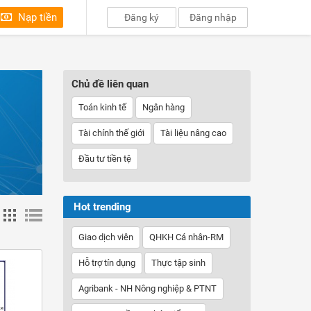
Nạp tiền
Đăng ký
Đăng nhập
Chủ đề liên quan
Toán kinh tế
Ngân hàng
Tài chính thế giới
Tài liệu nâng cao
Đầu tư tiền tệ
Hot trending
Giao dịch viên
QHKH Cá nhân-RM
Hỗ trợ tín dụng
Thực tập sinh
Agribank - NH Nông nghiệp & PTNT