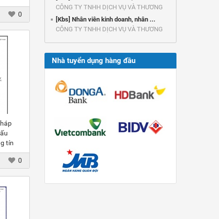
CÔNG TY TNHH DỊCH VỤ VÀ THƯƠNG
0
MẠI ...
[Kbs] Nhân viên kinh doanh, nhân ...
CÔNG TY TNHH DỊCH VỤ VÀ THƯƠNG
MẠI ...
Nhà tuyển dụng hàng đầu
Pháp
xấu
g tín
0