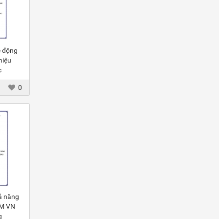
c động
hiệu
c
0
ả năng
TM VN
g