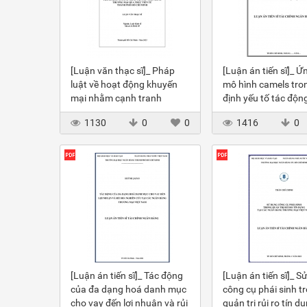
[Luận văn thạc sĩ]_ Pháp
[Luận án tiến sĩ]_ 
luật về hoạt động khuyến
mô hình camels tro
mại nhằm cạnh tranh
định yếu tố tác độn
không lành mạnh tại NHTM
tăng trưởng cho va
1130
0
0
1416
0
NHTM
[Luận án tiến sĩ]_ Tác động
[Luận án tiến sĩ]_ S
của đa dạng hoá danh mục
công cụ phái sinh t
cho vay đến lợi nhuận và rủi
quản trị rủi ro tín dụ