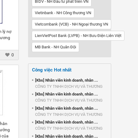
BIDV - NH Đầu tư phát triển VN
Vietinbank - NH Công thương VN
Vietcombank (VCB) - NH Ngoại thương VN
 lý nợ
LienVietPost Bank (LVPB) - NH Bưu Điện Liên Việt
hương
MB Bank - NH Quân Đội
0
Công việc Hot nhất
[Kbs] Nhân viên kinh doanh, nhân ...
CÔNG TY TNHH DỊCH VỤ VÀ THƯƠNG
MẠI ...
[Kbs] Nhân viên kinh doanh, nhân ...
CÔNG TY TNHH DỊCH VỤ VÀ THƯƠNG
MẠI ...
[Kbs] Nhân viên kinh doanh, nhân ...
CÔNG TY TNHH DỊCH VỤ VÀ THƯƠNG
MẠI ...
[Kbs] Nhân viên kinh doanh, nhân ...
Phân
CÔNG TY TNHH DỊCH VỤ VÀ THƯƠNG
hưởng
MẠI ...
i của
[Kbs] Nhân viên kinh doanh, nhân ...