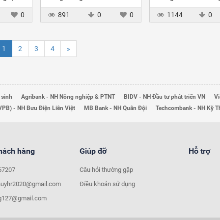
m
tín dụng của NHTM VN
hoảng kinh tế thế giớ
0
891
0
0
1144
0
1
2
3
4
»
 sinh
Agribank - NH Nông nghiệp & PTNT
BIDV - NH Đầu tư phát triển VN
Vi
VPB) - NH Bưu Điện Liên Việt
MB Bank - NH Quân Đội
Techcombank - NH Kỹ 
khách hàng
Giúp đỡ
Hỗ trợ
67207
Câu hỏi thường gặp
huyhr2020@gmail.com
Điều khoản sử dụng
ng127@gmail.com