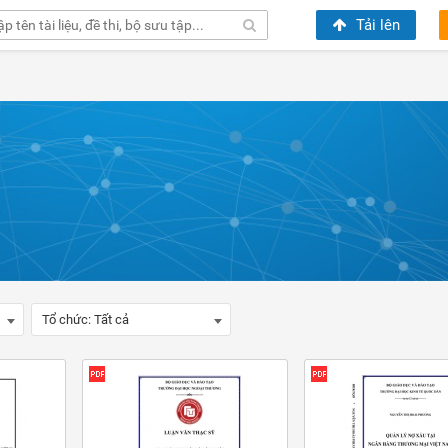
Tải lên
Tổ chức:
Tất cả