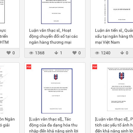
hực
Luận văn thạc sĩ_ Hoạt
Luận án tiến sĩ_ Quản
triển
động chuyển đổi số tại các
xấu tại ngân hàng t
NHTM
ngân hàng thương mại
mại Việt Nam
ường
niêm yết tại VN
0
1368
1
0
1240
0
môn Ngân
[Luận văn thạc sĩ]_ Tác
[Luận văn thạc sĩ]_ 
 giải
động của đa dạng hóa thu
tích các yếu tố ảnh 
nhập đến khả năng sinh lời
đến khả năng sinh lờ