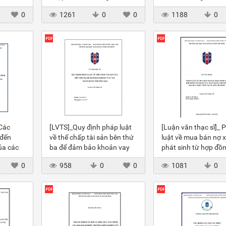
của các NHTM
hệ thống NHTM
0
1261
0
0
1188
0
 Các
[LVTS]_Quy định pháp luật
[Luận văn thạc sĩ]_ 
 đến
về thế chấp tài sản bên thứ
luật về mua bán nợ 
ủa các
ba để đảm bảo khoản vay
phát sinh từ hợp đồn
tại NHTM
dụng của NHTM
0
958
0
0
1081
0