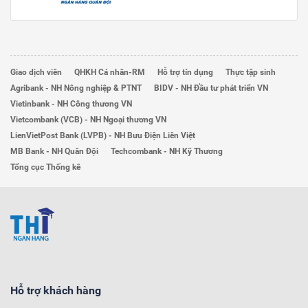
Giao dịch viên
QHKH Cá nhân-RM
Hỗ trợ tín dụng
Thực tập sinh
Agribank - NH Nông nghiệp & PTNT
BIDV - NH Đầu tư phát triển VN
Vietinbank - NH Công thương VN
Vietcombank (VCB) - NH Ngoại thương VN
LienVietPost Bank (LVPB) - NH Bưu Điện Liên Việt
MB Bank - NH Quân Đội
Techcombank - NH Kỹ Thương
Tổng cục Thống kê
Hỗ trợ khách hàng