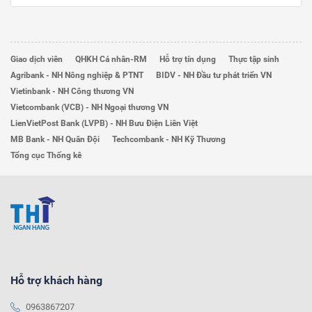
Giao dịch viên
QHKH Cá nhân-RM
Hỗ trợ tín dụng
Thực tập sinh
Agribank - NH Nông nghiệp & PTNT
BIDV - NH Đầu tư phát triển VN
Vietinbank - NH Công thương VN
Vietcombank (VCB) - NH Ngoại thương VN
LienVietPost Bank (LVPB) - NH Bưu Điện Liên Việt
MB Bank - NH Quân Đội
Techcombank - NH Kỹ Thương
Tổng cục Thống kê
Hỗ trợ khách hàng
0963867207