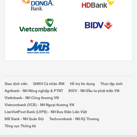
Giao dịch viên
QHKH Cá nhân-RM
Hỗ trợ tín dụng
Thực tập sinh
Agribank - NH Nông nghiệp & PTNT
BIDV - NH Đầu tư phát triển VN
Vietinbank - NH Công thương VN
Vietcombank (VCB) - NH Ngoại thương VN
LienVietPost Bank (LVPB) - NH Bưu Điện Liên Việt
MB Bank - NH Quân Đội
Techcombank - NH Kỹ Thương
Tổng cục Thống kê