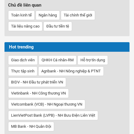
Chủ đề liên quan
Toán kinh tế
Ngân hàng
Tài chính thế giới
Tài liệu nâng cao
Đầu tư tiền tệ
Hot trending
Giao dịch viên
QHKH Cá nhân-RM
Hỗ trợ tín dụng
Thực tập sinh
Agribank - NH Nông nghiệp & PTNT
BIDV - NH Đầu tư phát triển VN
Vietinbank - NH Công thương VN
Vietcombank (VCB) - NH Ngoại thương VN
LienVietPost Bank (LVPB) - NH Bưu Điện Liên Việt
MB Bank - NH Quân Đội