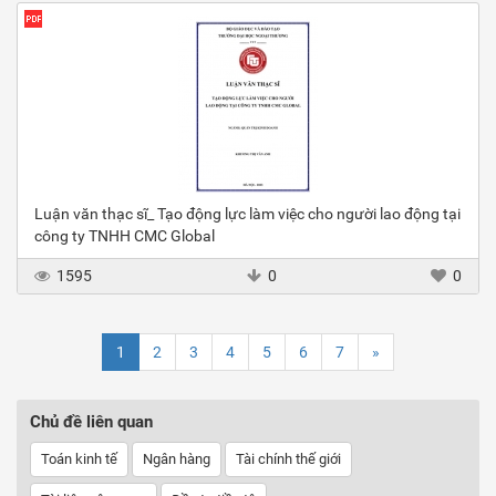
Luận văn thạc sĩ_ Tạo động lực làm việc cho người lao động tại
công ty TNHH CMC Global
1595
0
0
1
2
3
4
5
6
7
»
Chủ đề liên quan
Toán kinh tế
Ngân hàng
Tài chính thế giới