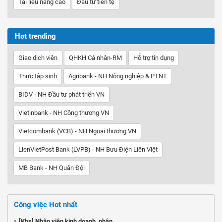
Tài liệu nâng cao
Đầu tư tiền tệ
Hot trending
Giao dịch viên
QHKH Cá nhân-RM
Hỗ trợ tín dụng
Thực tập sinh
Agribank - NH Nông nghiệp & PTNT
BIDV - NH Đầu tư phát triển VN
Vietinbank - NH Công thương VN
Vietcombank (VCB) - NH Ngoại thương VN
LienVietPost Bank (LVPB) - NH Bưu Điện Liên Việt
MB Bank - NH Quân Đội
Công việc Hot nhất
[Kbs] Nhân viên kinh doanh, nhân ...