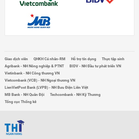
Giao dịch viên
QHKH Cá nhân-RM
Hỗ trợ tín dụng
Thực tập sinh
Agribank - NH Nông nghiệp & PTNT
BIDV - NH Đầu tư phát triển VN
Vietinbank - NH Công thương VN
Vietcombank (VCB) - NH Ngoại thương VN
LienVietPost Bank (LVPB) - NH Bưu Điện Liên Việt
MB Bank - NH Quân Đội
Techcombank - NH Kỹ Thương
Tổng cục Thống kê