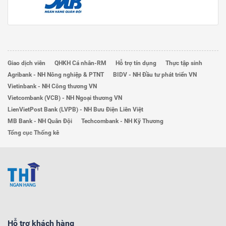
Giao dịch viên
QHKH Cá nhân-RM
Hỗ trợ tín dụng
Thực tập sinh
Agribank - NH Nông nghiệp & PTNT
BIDV - NH Đầu tư phát triển VN
Vietinbank - NH Công thương VN
Vietcombank (VCB) - NH Ngoại thương VN
LienVietPost Bank (LVPB) - NH Bưu Điện Liên Việt
MB Bank - NH Quân Đội
Techcombank - NH Kỹ Thương
Tổng cục Thống kê
Hỗ trợ khách hàng