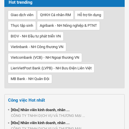
Hot trending
Giao dịch viên
QHKH Cá nhân-RM
Hỗ trợ tín dụng
Thực tập sinh
Agribank - NH Nông nghiệp & PTNT
BIDV - NH Đầu tư phát triển VN
Vietinbank - NH Công thương VN
Vietcombank (VCB) - NH Ngoại thương VN
LienVietPost Bank (LVPB) - NH Bưu Điện Liên Việt
MB Bank - NH Quân Đội
Công việc Hot nhất
[Kbs] Nhân viên kinh doanh, nhân ...
CÔNG TY TNHH DỊCH VỤ VÀ THƯƠNG MẠI ...
[Kbs] Nhân viên kinh doanh, nhân ...
CÔNG TY TNHH DỊCH VỤ VÀ THƯƠNG MẠI ...