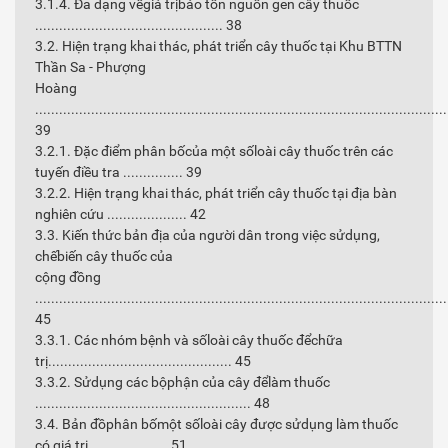
3.1.4. Đa dạng vềgiá trịbảo tồn nguồn gen cây thuốc
............................................... 38
3.2. Hiện trạng khai thác, phát triển cây thuốc tại Khu BTTN
Thần Sa - Phượng
Hoàng
.......................................................................................................
39
3.2.1. Đặc điểm phân bốcủa một sốloài cây thuốc trên các
tuyến điều tra ............... 39
3.2.2. Hiện trạng khai thác, phát triển cây thuốc tại địa bàn
nghiên cứu .................... 42
3.3. Kiến thức bản địa của người dân trong việc sửdụng,
chếbiến cây thuốc của
cộng đồng
.......................................................................................................
45
3.3.1. Các nhóm bệnh và sốloài cây thuốc đểchữa
trị.............................................. 45
3.3.2. Sửdụng các bộphận của cây đểlàm thuốc
...................................................... 48
3.4. Bản đồphân bốmột sốloài cây được sửdụng làm thuốc
có giá trị.................... 51