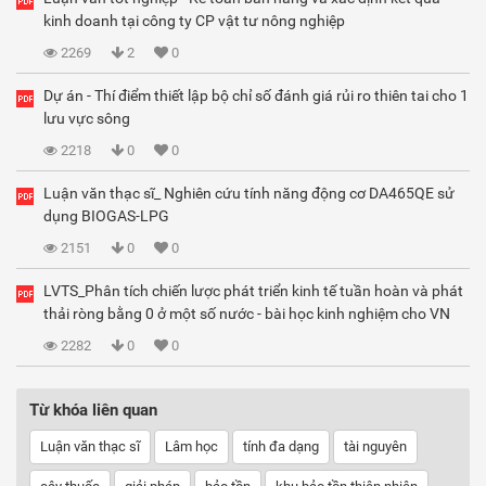
kinh doanh tại công ty CP vật tư nông nghiệp
2269
2
0
Dự án - Thí điểm thiết lập bộ chỉ số đánh giá rủi ro thiên tai cho 1
lưu vực sông
2218
0
0
Luận văn thạc sĩ_ Nghiên cứu tính năng động cơ DA465QE sử
dụng BIOGAS-LPG
2151
0
0
LVTS_Phân tích chiến lược phát triển kinh tế tuần hoàn và phát
thải ròng bằng 0 ở một số nước - bài học kinh nghiệm cho VN
2282
0
0
Từ khóa liên quan
Luận văn thạc sĩ
Lâm học
tính đa dạng
tài nguyên