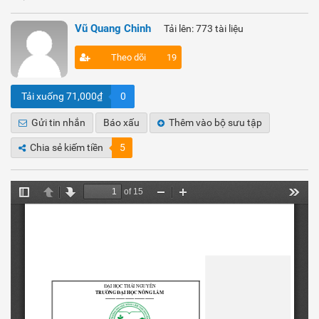
Vũ Quang Chinh
Tải lên: 773 tài liệu
Theo dõi
19
Tải xuống 71,000₫
0
Gửi tin nhắn
Báo xấu
Thêm vào bộ sưu tập
Chia sẻ kiếm tiền
5