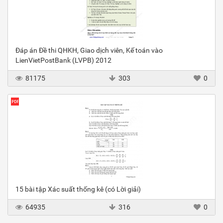
Đáp án Đề thi QHKH, Giao dịch viên, Kế toán vào
LienVietPostBank (LVPB) 2012
81175
303
0
15 bài tập Xác suất thống kê (có Lời giải)
64935
316
0