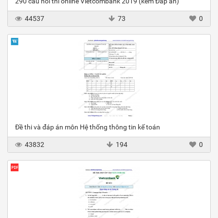
290 câu hỏi thi online Vietcombank 2019 (kèm Đáp án)
44537
73
0
Đề thi và đáp án môn Hệ thống thông tin kế toán
43832
194
0