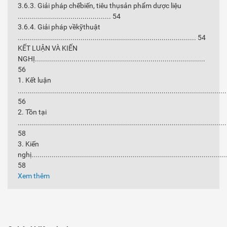
3.6.3. Giải pháp chếbiến, tiêu thụsản phẩm dược liệu
.............................................. 54
3.6.4. Giải pháp vềkỹthuật
........................................................................................ 54
KẾT LUẬN VÀ KIẾN
NGHỊ....................................................................................
56
1. Kết luận
.......................................................................................................
56
2. Tồn tại
.......................................................................................................
58
3. Kiến
nghị................................................................................................
58
Xem thêm