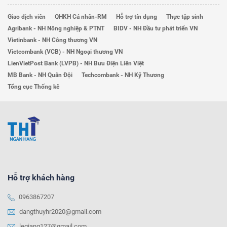
Giao dịch viên
QHKH Cá nhân-RM
Hỗ trợ tín dụng
Thực tập sinh
Agribank - NH Nông nghiệp & PTNT
BIDV - NH Đầu tư phát triển VN
Vietinbank - NH Công thương VN
Vietcombank (VCB) - NH Ngoại thương VN
LienVietPost Bank (LVPB) - NH Bưu Điện Liên Việt
MB Bank - NH Quân Đội
Techcombank - NH Kỹ Thương
Tổng cục Thống kê
Hỗ trợ khách hàng
0963867207
dangthuyhr2020@gmail.com
legiang127@gmail.com