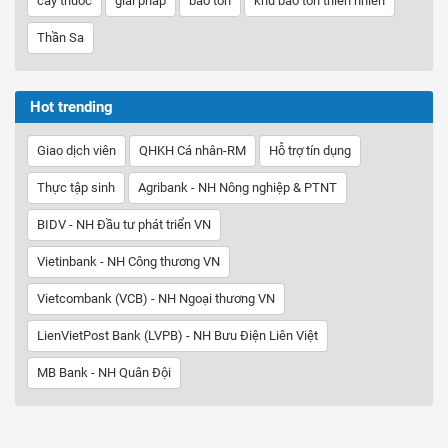
cây thuốc
giải pháp
bảo tồn
khu bảo tồn thiên nhiên
Thần Sa
Hot trending
Giao dịch viên
QHKH Cá nhân-RM
Hỗ trợ tín dụng
Thực tập sinh
Agribank - NH Nông nghiệp & PTNT
BIDV - NH Đầu tư phát triển VN
Vietinbank - NH Công thương VN
Vietcombank (VCB) - NH Ngoại thương VN
LienVietPost Bank (LVPB) - NH Bưu Điện Liên Việt
MB Bank - NH Quân Đội