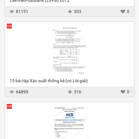
LienVietPostBank (LVPB) 2012
81151
303
0
15 bài tập Xác suất thống kê (có Lời giải)
64899
316
0