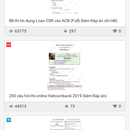
Đề thi tín dụng Loan CSR vào ACB (Full) (kèm Đáp án chi tiết)
63775
297
0
290 câu hỏi thi online Vietcombank 2019 (kèm Đáp án)
44513
73
0