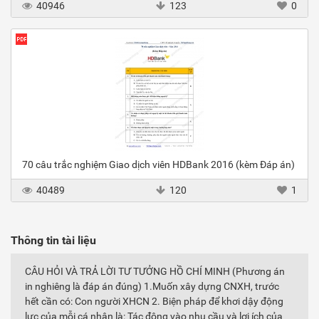
40946
123
0
70 câu trắc nghiệm Giao dịch viên HDBank 2016 (kèm Đáp án)
40489
120
1
Thông tin tài liệu
CÂU HỎI VÀ TRẢ LỜI TƯ TƯỞNG HỒ CHÍ MINH (Phương án
in nghiêng là đáp án đúng) 1.Muốn xây dựng CNXH, trước
hết cần có: Con người XHCN 2. Biện pháp để khơi dậy động
lực của mỗi cá nhân là: Tác động vào nhu cầu và lợi ích của