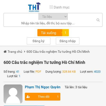
Danh mục
Tải xuống
1
Đăng ký
Đăng nhập
Trang chủ
600 Câu trắc nghiệm Tư tưởng Hồ Chí Minh
600 Câu trắc nghiệm Tư tưởng Hồ Chí Minh
Số trang:
41
Loại file:
PDF
Dung lượng:
328.84 KB
Lượt xem:
4020
Lượt tải:
1
Phạm Thị Ngọc Quyên
Tải lên: 3 tài liệu
Theo dõi
1