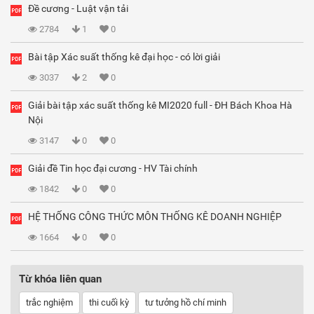
Đề cương - Luật vận tải
2784
1
0
Bài tập Xác suất thống kê đại học - có lời giải
3037
2
0
Giải bài tập xác suất thống kê MI2020 full - ĐH Bách Khoa Hà
Nội
3147
0
0
Giải đề Tin học đại cương - HV Tài chính
1842
0
0
HỆ THỐNG CÔNG THỨC MÔN THỐNG KÊ DOANH NGHIỆP
1664
0
0
Từ khóa liên quan
trắc nghiệm
thi cuối kỳ
tư tưởng hồ chí minh