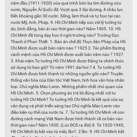
năm đầu (1911-1920) của quá trình bôn ba tìm đường cứu
nước, Nguyễn Ái Quốc đã: Vượt qua 3 đại dương, 4 châu lục.
Đến khoảng gần 30 nước. Sống, làm thuê và tự học tại các
nước Mỹ, Anh, Pháp. 9. Hồ Chí Minh tiếp xúc với lý tưởng tự
do, bình đẳng, bác ái vào thời gian nào? Năm 1905. 10. Hồ
Chí Minh đã từng dạy học ở ngôi trường nào? Trường Dục
Thanh ở Phan Thiết. 1. Bản án chế độ Thực dân Pháp của Hồ
Chí Minh được xuất bản năm nào ? 1925 2. Tác phẩm Đường
cách mệnh của Hồ Chí Minh được xuất bản năm nào ? 1927
3. Khái niệm Tư tưởng Hồ Chí Minh được Đảng ta chính thức
sử dụng từ bao giờ? Từ năm 1991.dai hoi 7 4. Tư tưởng Hồ
Chí Minh được hình thành từ những nguồn gốc nào? Truyền
thống văn hóa của Dân tộc Việt Nam, tinh hoa văn hóa nhân
loại. Chủ nghĩa Mác-Lenin. Những phẩm chất chủ quan của
Hồ Chí Minh. 5. Chọn phương án trả lời đúng nhất với tư
tưởng Hồ Chí Minh? Tư tưởng Hồ Chí Minh là kết quả của sự
vận dụng và phát triển sáng tạo Chủ nghĩa Mác-Lenin vào
điều kiện cụ thể của nước ta. 7. Tư tưởng Hồ Chí Minh về con
đường cách mạng Việt Nam được hình thành về cơ bản vào
thời gian nào? Năm 1930. (Lúc ĐCS ra đời) 8. Từ 1920-1945,
Hồ Chí Minh bị bắt vào tù mấy lần?. 2 lần. 9. Hồ Chí Minh bắt