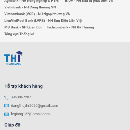
Agribank - NH Nông nghiệp & PTNT
BIDV - NH Đầu tư phát triển VN
Vietinbank - NH Công thương VN
Vietcombank (VCB) - NH Ngoại thương VN
LienVietPost Bank (LVPB) - NH Bưu Điện Liên Việt
MB Bank - NH Quân Đội
Techcombank - NH Kỹ Thương
Tổng cục Thống kê
Hỗ trợ khách hàng
0963867207
dangthuyhr2020@gmail.com
legiang127@gmail.com
Giúp đỡ