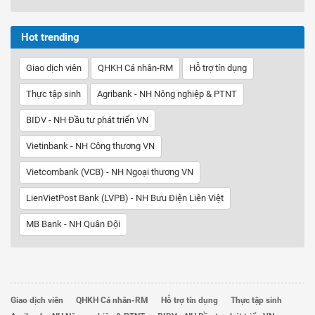
Hot trending
Giao dịch viên
QHKH Cá nhân-RM
Hỗ trợ tín dụng
Thực tập sinh
Agribank - NH Nông nghiệp & PTNT
BIDV - NH Đầu tư phát triển VN
Vietinbank - NH Công thương VN
Vietcombank (VCB) - NH Ngoại thương VN
LienVietPost Bank (LVPB) - NH Bưu Điện Liên Việt
MB Bank - NH Quân Đội
Giao dịch viên
QHKH Cá nhân-RM
Hỗ trợ tín dụng
Thực tập sinh