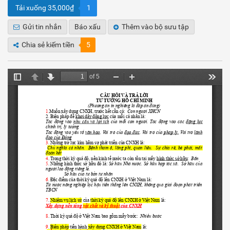
Tải xuống 35,000₫
1
Gửi tin nhắn
Báo xấu
Thêm vào bộ sưu tập
Chia sẻ kiếm tiền
5