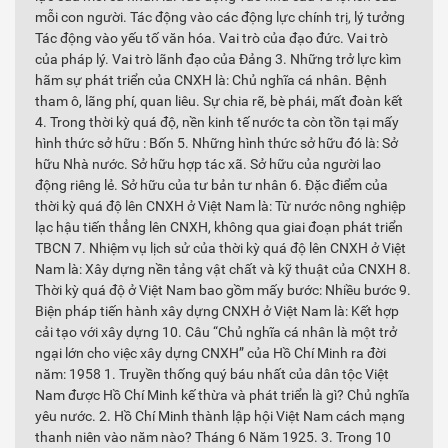
mỗi con người. Tác động vào các động lực chính trị, lý tưởng
Tác động vào yếu tố văn hóa. Vai trò của đạo đức. Vai trò
của pháp lý. Vai trò lãnh đạo của Đảng 3. Những trở lực kìm
hãm sự phát triển của CNXH là: Chủ nghĩa cá nhân. Bệnh
tham ô, lãng phí, quan liêu. Sự chia rẽ, bè phái, mất đoàn kết
4. Trong thời kỳ quá độ, nền kinh tế nước ta còn tồn tại mấy
hình thức sở hữu : Bốn 5. Những hình thức sở hữu đó là: Sở
hữu Nhà nước. Sở hữu hợp tác xã. Sở hữu của người lao
động riêng lẻ. Sở hữu của tư bản tư nhân 6. Đặc điểm của
thời kỳ quá độ lên CNXH ở Việt Nam là: Từ nước nông nghiệp
lạc hậu tiến thẳng lên CNXH, không qua giai đoạn phát triển
TBCN 7. Nhiệm vụ lịch sử của thời kỳ quá độ lên CNXH ở Việt
Nam là: Xây dựng nền tảng vật chất và kỹ thuật của CNXH 8.
Thời kỳ quá độ ở Việt Nam bao gồm mấy bước: Nhiều bước 9.
Biện pháp tiến hành xây dựng CNXH ở Việt Nam là: Kết hợp
cải tạo với xây dựng 10. Câu “Chủ nghĩa cá nhân là một trở
ngại lớn cho việc xây dựng CNXH” của Hồ Chí Minh ra đời
năm: 1958 1. Truyền thống quý báu nhất của dân tộc Việt
Nam được Hồ Chí Minh kế thừa và phát triển là gì? Chủ nghĩa
yêu nước. 2. Hồ Chí Minh thành lập hội Việt Nam cách mạng
thanh niên vào năm nào? Tháng 6 Năm 1925. 3. Trong 10