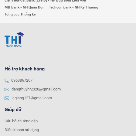
LienVietPost Bank (LVPB) - NH Bưu Điện Liên Việt
MB Bank - NH Quân Đội
Techcombank - NH Kỹ Thương
Tổng cục Thống kê
Hỗ trợ khách hàng
0963867207
dangthuyhr2020@gmail.com
legiang127@gmail.com
Giúp đỡ
Câu hỏi thường gặp
Điều khoản sử dụng