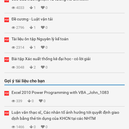
4033
1
0
Đề cương - Luật vận tải
2796
1
0
Tài liệu ôn tập Nguyên lý kế toán
2314
1
0
Bài tập Xác suất thống kê đại học - có lời giải
3048
2
0
Gợi ý tài liệu cho bạn
Excel 2010 Power Programming with VBA _John_1083
339
0
0
Luận văn thạc sĩ_ Các nhân tố ảnh hưởng tới quyết định giao
dịch bằng thẻ tín dụng của KHCN tại các NHTM
1466
0
0