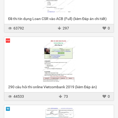
Đề thi tín dụng Loan CSR vào ACB (Full) (kèm Đáp án chi tiết)
63792
297
0
290 câu hỏi thi online Vietcombank 2019 (kèm Đáp án)
44533
73
0