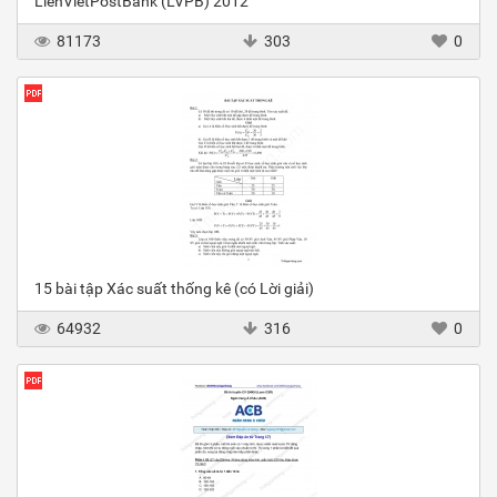
LienVietPostBank (LVPB) 2012
81173
303
0
15 bài tập Xác suất thống kê (có Lời giải)
64932
316
0