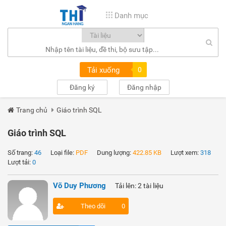
Danh mục
Tải xuống
0
Đăng ký
Đăng nhập
Trang chủ
Giáo trình SQL
Giáo trình SQL
Số trang:
46
Loại file:
PDF
Dung lượng:
422.85 KB
Lượt xem:
318
Lượt tải:
0
Võ Duy Phương
Tải lên: 2 tài liệu
Theo dõi
0