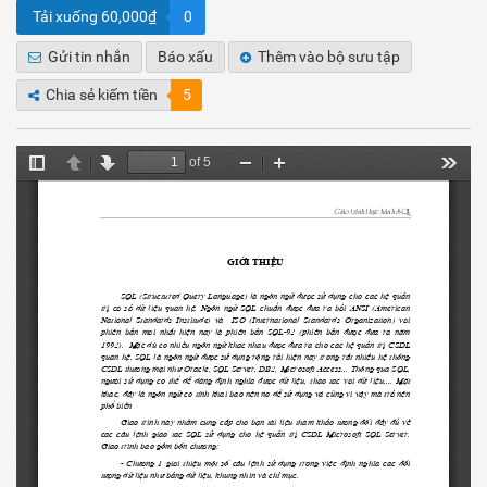
Tải xuống 60,000₫
0
Gửi tin nhắn
Báo xấu
Thêm vào bộ sưu tập
Chia sẻ kiếm tiền
5