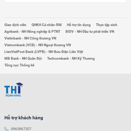
Giao dịch viên
QHKH Cá nhân-RM
Hỗ trợ tín dụng
Thực tập sinh
Agribank - NH Nông nghiệp & PTNT
BIDV - NH Đầu tư phát triển VN
Vietinbank - NH Công thương VN
Vietcombank (VCB) - NH Ngoại thương VN
LienVietPost Bank (LVPB) - NH Bưu Điện Liên Việt
MB Bank - NH Quân Đội
Techcombank - NH Kỹ Thương
Tổng cục Thống kê
Hỗ trợ khách hàng
0963867207