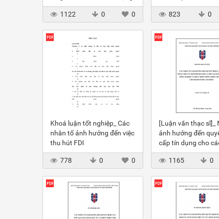
DV ngân hàng điện tử của
chuyến bay quốc nộ
1122
0
0
823
0
Agribank
Vietnam Airlines
Khoá luận tốt nghiệp_ Các
[Luận văn thạc sĩ]_
nhân tố ảnh hưởng đến việc
ảnh hưởng đến quyế
thu hút FDI
cấp tín dụng cho cá
cá thể tại NH Agrib
778
0
0
1165
0