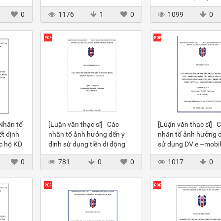
i của
cá nhân trên thị trường
chung cư không dùng
0
1176
1
0
1099
0
chứng khoán phái sinh
mặt tại Hà Nội
 Nhân tố
[Luận văn thạc sĩ]_ Các
[Luận văn thạc sĩ]_ 
t định
nhân tố ảnh hưởng đến ý
nhân tố ảnh hưởng đ
c hộ KD
định sử dụng tiền di động
sử dụng DV e –mobil
ank
tại Việt Nam
banking của KH tại 
0
781
0
0
1017
0
Agribank