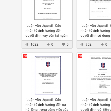
[Luận văn thạc sĩ]_ Các
[Luận văn thạc sĩ]_
nhân tố ảnh hưởng đến
nhân tố ảnh hưởng
quyết định vay vốn tại ngân
quyết định sử dụng 
hàng BIDV – CN Đà Lạt
NHĐT của KH tại N
1022
0
0
952
0
Agribank
[Luận văn thạc sĩ]_ Các
[Luận văn thạc sĩ]_
nhân tố ảnh hưởng đến sự
nhân tố ảnh hưởng
hài lòng trong công việc của
quyết định gửi tiền 