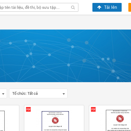
Tải lên
Tổ chức:
Tất cả