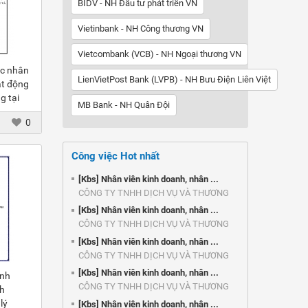
BIDV - NH Đầu tư phát triển VN
Vietinbank - NH Công thương VN
Vietcombank (VCB) - NH Ngoại thương VN
ác nhân
LienVietPost Bank (LVPB) - NH Bưu Điện Liên Việt
ạt động
g tại
MB Bank - NH Quân Đội
0
Công việc Hot nhất
[Kbs] Nhân viên kinh doanh, nhân ...
CÔNG TY TNHH DỊCH VỤ VÀ THƯƠNG
MẠI ...
[Kbs] Nhân viên kinh doanh, nhân ...
CÔNG TY TNHH DỊCH VỤ VÀ THƯƠNG
MẠI ...
[Kbs] Nhân viên kinh doanh, nhân ...
CÔNG TY TNHH DỊCH VỤ VÀ THƯƠNG
MẠI ...
[Kbs] Nhân viên kinh doanh, nhân ...
ảnh
CÔNG TY TNHH DỊCH VỤ VÀ THƯƠNG
h
MẠI ...
lý
[Kbs] Nhân viên kinh doanh, nhân ...