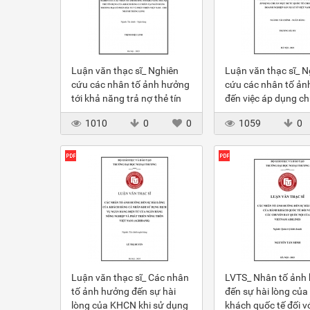
Luận văn thạc sĩ_ Nghiên
Luận văn thạc sĩ_ N
cứu các nhân tố ảnh hưởng
cứu các nhân tố ản
tới khả năng trả nợ thẻ tín
đến việc áp dụng c
dụng của KHCN tại ngân
mực BCTC quốc tế 
1010
0
0
1059
0
hàng BIDV
DN SX ở VN
Luận văn thạc sĩ_ Các nhân
LVTS_ Nhân tố ảnh
tố ảnh hưởng đến sự hài
đến sự hài lòng của
lòng của KHCN khi sử dụng
khách quốc tế đối v