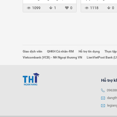
công chức, viên chức
KHCN tại Sacomban
1099
1
0
1118
0
Đức
Giao dịch viên
QHKH Cá nhân-RM
Hỗ trợ tín dụng
Thực tập
Vietcombank (VCB) - NH Ngoại thương VN
LienVietPost Bank (L
Hỗ trợ 
09638
dangt
legia