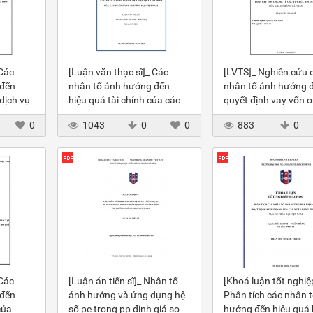
 Các
[Luận văn thạc sĩ]_ Các
[LVTS]_ Nghiên cứu 
 đến
nhân tố ảnh hưởng đến
nhân tố ảnh hưởng 
dịch vụ
hiệu quả tài chính của các
quyết định vay vốn o
H
NHTM VN
các TCTD của KHCN
0
1043
0
0
883
0
 Các
[Luận án tiến sĩ]_ Nhân tố
[Khoá luận tốt nghiệ
 đến
ảnh hưởng và ứng dụng hệ
Phân tích các nhân 
của
số pe trong pp định giá so
hưởng đến hiệu quả 