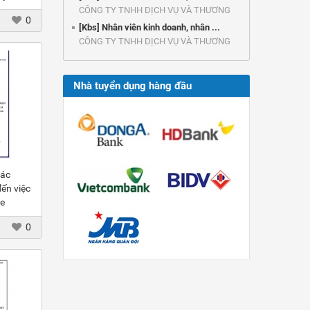
 tiền
CÔNG TY TNHH DỊCH VỤ VÀ THƯƠNG
0
MẠI ...
[Kbs] Nhân viên kinh doanh, nhân ...
CÔNG TY TNHH DỊCH VỤ VÀ THƯƠNG
MẠI ...
Nhà tuyển dụng hàng đầu
Các
ến việc
e
NH
0