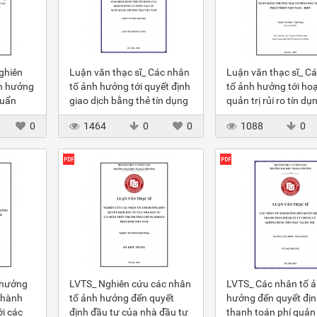
ghiên
Luận văn thạc sĩ_ Các nhân
Luận văn thạc sĩ_ C
h hưởng
tố ảnh hưởng tới quyết định
tố ảnh hưởng tới ho
huẩn
giao dịch bằng thẻ tín dụng
quản trị rủi ro tín dụn
cho các
của KHCN tại các NHTM
ngân hàng BIDV
0
1464
0
0
1088
0
 hưởng
LVTS_ Nghiên cứu các nhân
LVTS_ Các nhân tố 
 hành
tố ảnh hưởng đến quyết
hưởng đến quyết địn
ới các
định đầu tư của nhà đầu tư
thanh toán phí quản 