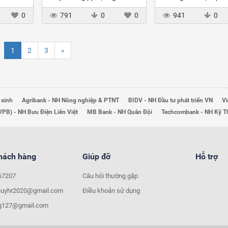
k – Thủ
sánh trên thị trường chứng
doanh của NHTM tại 
0
791
0
0
941
0
khoán
Nam
1
2
3
»
 sinh
Agribank - NH Nông nghiệp & PTNT
BIDV - NH Đầu tư phát triển VN
Vi
VPB) - NH Bưu Điện Liên Việt
MB Bank - NH Quân Đội
Techcombank - NH Kỹ 
khách hàng
Giúp đỡ
Hỗ trợ
67207
Câu hỏi thường gặp
huyhr2020@gmail.com
Điều khoản sử dụng
ng127@gmail.com