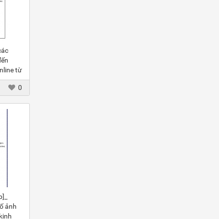
các
đến
nline từ
0
p]_
tố ảnh
kinh