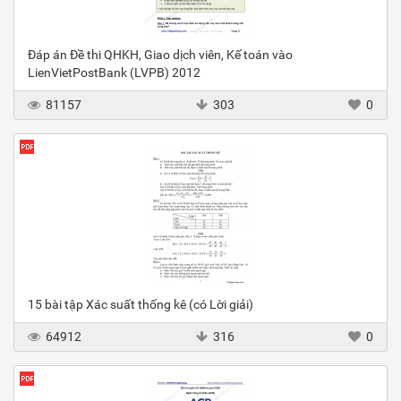
Đáp án Đề thi QHKH, Giao dịch viên, Kế toán vào
LienVietPostBank (LVPB) 2012
81157
303
0
15 bài tập Xác suất thống kê (có Lời giải)
64912
316
0