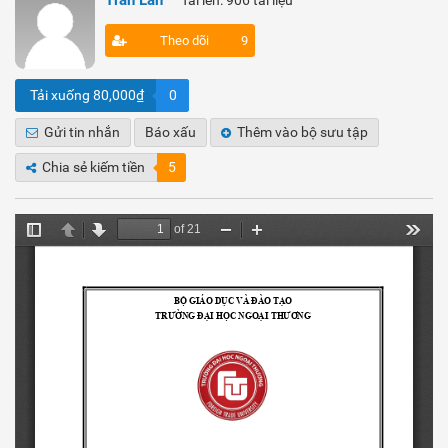
Tran Lan
Tải lên: 906 tài liệu
Theo dõi
9
Tải xuống 80,000₫
0
Gửi tin nhắn
Báo xấu
Thêm vào bộ sưu tập
Chia sẻ kiếm tiền
5