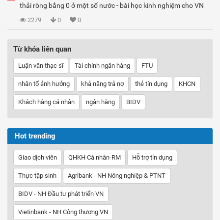
thải ròng bằng 0 ở một số nước - bài học kinh nghiệm cho VN
2279
0
0
Từ khóa liên quan
Luận văn thạc sĩ
Tài chính ngân hàng
FTU
nhân tố ảnh hưởng
khả năng trả nợ
thẻ tín dụng
KHCN
Khách hàng cá nhân
ngân hàng
BIDV
Hot trending
Giao dịch viên
QHKH Cá nhân-RM
Hỗ trợ tín dụng
Thực tập sinh
Agribank - NH Nông nghiệp & PTNT
BIDV - NH Đầu tư phát triển VN
Vietinbank - NH Công thương VN