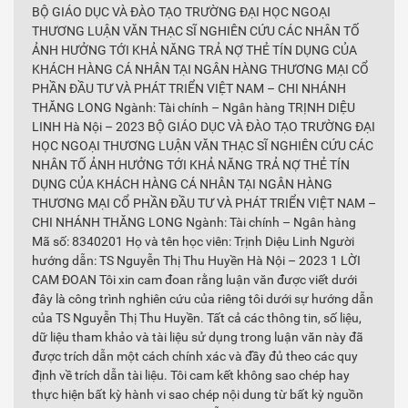
BỘ GIÁO DỤC VÀ ĐÀO TẠO TRƯỜNG ĐẠI HỌC NGOẠI
THƯƠNG LUẬN VĂN THẠC SĨ NGHIÊN CỨU CÁC NHÂN TỐ
ẢNH HƯỞNG TỚI KHẢ NĂNG TRẢ NỢ THẺ TÍN DỤNG CỦA
KHÁCH HÀNG CÁ NHÂN TẠI NGÂN HÀNG THƯƠNG MẠI CỔ
PHẦN ĐẦU TƯ VÀ PHÁT TRIỂN VIỆT NAM – CHI NHÁNH
THĂNG LONG Ngành: Tài chính – Ngân hàng TRỊNH DIỆU
LINH Hà Nội – 2023 BỘ GIÁO DỤC VÀ ĐÀO TẠO TRƯỜNG ĐẠI
HỌC NGOẠI THƯƠNG LUẬN VĂN THẠC SĨ NGHIÊN CỨU CÁC
NHÂN TỐ ẢNH HƯỞNG TỚI KHẢ NĂNG TRẢ NỢ THẺ TÍN
DỤNG CỦA KHÁCH HÀNG CÁ NHÂN TẠI NGÂN HÀNG
THƯƠNG MẠI CỔ PHẦN ĐẦU TƯ VÀ PHÁT TRIỂN VIỆT NAM –
CHI NHÁNH THĂNG LONG Ngành: Tài chính – Ngân hàng
Mã số: 8340201 Họ và tên học viên: Trịnh Diệu Linh Người
hướng dẫn: TS Nguyễn Thị Thu Huyền Hà Nội – 2023 1 LỜI
CAM ĐOAN Tôi xin cam đoan rằng luận văn được viết dưới
đây là công trình nghiên cứu của riêng tôi dưới sự hướng dẫn
của TS Nguyễn Thị Thu Huyền. Tất cả các thông tin, số liệu,
dữ liệu tham khảo và tài liệu sử dụng trong luận văn này đã
được trích dẫn một cách chính xác và đầy đủ theo các quy
định về trích dẫn tài liệu. Tôi cam kết không sao chép hay
thực hiện bất kỳ hành vi sao chép nội dung từ bất kỳ nguồn