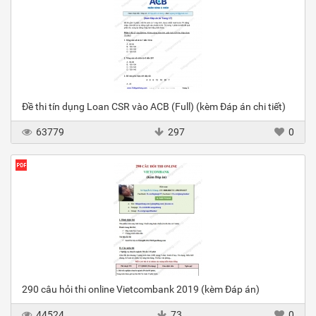
Đề thi tín dụng Loan CSR vào ACB (Full) (kèm Đáp án chi tiết)
63779
297
0
290 câu hỏi thi online Vietcombank 2019 (kèm Đáp án)
44524
73
0