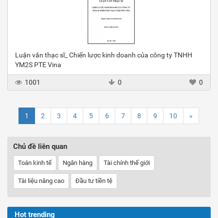
Luận văn thạc sĩ_ Chiến lược kinh doanh của công ty TNHH
YM2S PTE Vina
1001
0
0
1
2
3
4
5
6
7
8
9
10
»
Chủ đề liên quan
Toán kinh tế
Ngân hàng
Tài chính thế giới
Tài liệu nâng cao
Đầu tư tiền tệ
Hot trending