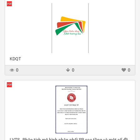
KDQT
0
0
0
LVTS_ Phân tích mô hình phân phối SP cao tầng và một số đề