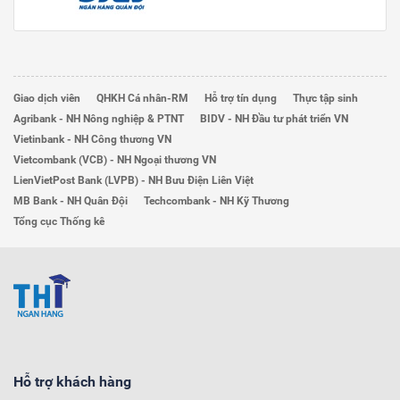
Giao dịch viên
QHKH Cá nhân-RM
Hỗ trợ tín dụng
Thực tập sinh
Agribank - NH Nông nghiệp & PTNT
BIDV - NH Đầu tư phát triển VN
Vietinbank - NH Công thương VN
Vietcombank (VCB) - NH Ngoại thương VN
LienVietPost Bank (LVPB) - NH Bưu Điện Liên Việt
MB Bank - NH Quân Đội
Techcombank - NH Kỹ Thương
Tổng cục Thống kê
Hỗ trợ khách hàng