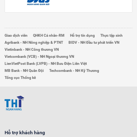
Giao dịch viên
QHKH Cá nhân-RM
Hỗ trợ tín dụng
Thực tập sinh
Agribank - NH Nông nghiệp & PTNT
BIDV - NH Đầu tư phát triển VN
Vietinbank - NH Công thương VN
Vietcombank (VCB) - NH Ngoại thương VN
LienVietPost Bank (LVPB) - NH Bưu Điện Liên Việt
MB Bank - NH Quân Đội
Techcombank - NH Kỹ Thương
Tổng cục Thống kê
Hỗ trợ khách hàng