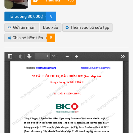
Theo dõi
780
Tải xuống 80,000₫
9
Gửi tin nhắn
Báo xấu
Thêm vào bộ sưu tập
Chia sẻ kiếm tiền
5