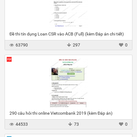
Đề thi tín dụng Loan CSR vào ACB (Full) (kèm Đáp án chi tiết)
63790
297
0
290 câu hỏi thi online Vietcombank 2019 (kèm Đáp án)
44533
73
0