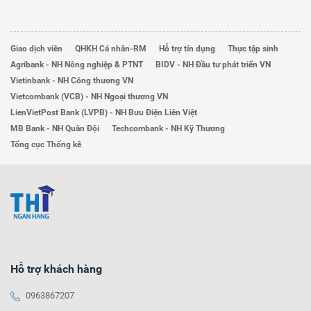
Giao dịch viên
QHKH Cá nhân-RM
Hỗ trợ tín dụng
Thực tập sinh
Agribank - NH Nông nghiệp & PTNT
BIDV - NH Đầu tư phát triển VN
Vietinbank - NH Công thương VN
Vietcombank (VCB) - NH Ngoại thương VN
LienVietPost Bank (LVPB) - NH Bưu Điện Liên Việt
MB Bank - NH Quân Đội
Techcombank - NH Kỹ Thương
Tổng cục Thống kê
Hỗ trợ khách hàng
0963867207