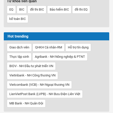
Từ khóa liên quan
EQ
BIC
đề thi BIC
Bảo hiểm BIC
đề thi EQ
kế toán BIC
Hot trending
Giao dịch viên
QHKH Cá nhân-RM
Hỗ trợ tín dụng
Thực tập sinh
Agribank - NH Nông nghiệp & PTNT
BIDV - NH Đầu tư phát triển VN
Vietinbank - NH Công thương VN
Vietcombank (VCB) - NH Ngoại thương VN
LienVietPost Bank (LVPB) - NH Bưu Điện Liên Việt
MB Bank - NH Quân Đội