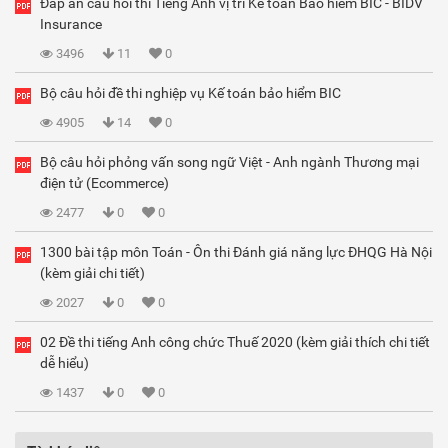
Đáp án câu hỏi thi Tiếng Anh vị trí Kế toán Bảo hiểm BIC - BIDV
Insurance
3496
11
0
Bộ câu hỏi đề thi nghiệp vụ Kế toán bảo hiểm BIC
4905
14
0
Bộ câu hỏi phỏng vấn song ngữ Việt - Anh ngành Thương mại
điện tử (Ecommerce)
2477
0
0
1300 bài tập môn Toán - Ôn thi Đánh giá năng lực ĐHQG Hà Nội
(kèm giải chi tiết)
2027
0
0
02 Đề thi tiếng Anh công chức Thuế 2020 (kèm giải thích chi tiết
dễ hiểu)
1437
0
0