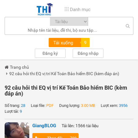
Danh mục
Tải xuống
9
Đăng ký
Đăng nhập
Trang chủ
92 câu hỏi thi EQ vị trí Kế Toán Bảo hiểm BIC (kèm đáp án)
92 câu hỏi thi EQ vị trí Kế Toán Bảo hiểm BIC (kèm
đáp án)
Số trang:
28
Loại file:
PDF
Dung lượng:
3.00 MB
Lượt xem:
3956
Lượt tải:
9
GiangBLOG
Tải lên: 1566 tài liệu