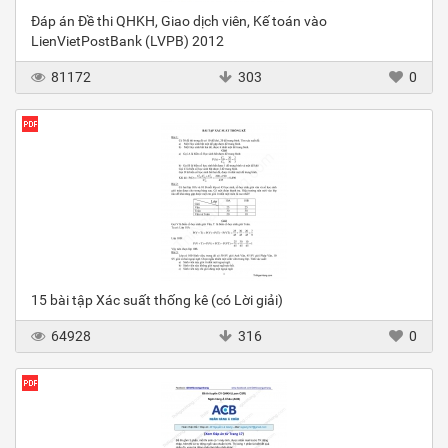
Đáp án Đề thi QHKH, Giao dịch viên, Kế toán vào
LienVietPostBank (LVPB) 2012
81172
303
0
15 bài tập Xác suất thống kê (có Lời giải)
64928
316
0