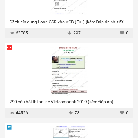
Đề thi tín dụng Loan CSR vào ACB (Full) (kèm Đáp án chi tiết)
63785
297
0
290 câu hỏi thi online Vietcombank 2019 (kèm Đáp án)
44526
73
0