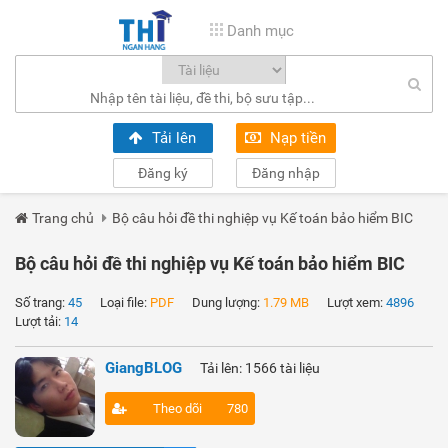
Danh mục
Tải lên
Nạp tiền
Đăng ký
Đăng nhập
Trang chủ
Bộ câu hỏi đề thi nghiệp vụ Kế toán bảo hiểm BIC
Bộ câu hỏi đề thi nghiệp vụ Kế toán bảo hiểm BIC
Số trang:
45
Loại file:
PDF
Dung lượng:
1.79 MB
Lượt xem:
4896
Lượt tải:
14
GiangBLOG
Tải lên: 1566 tài liệu
Theo dõi
780