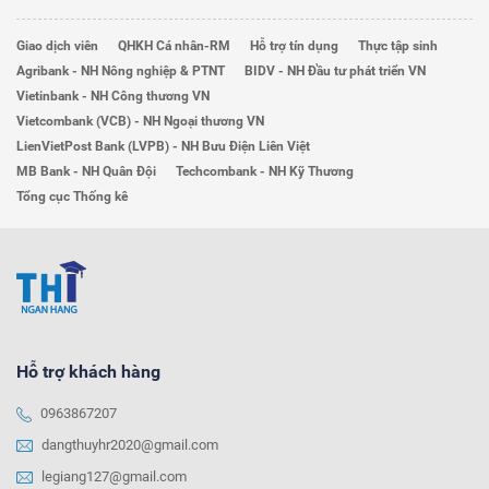
Giao dịch viên
QHKH Cá nhân-RM
Hỗ trợ tín dụng
Thực tập sinh
Agribank - NH Nông nghiệp & PTNT
BIDV - NH Đầu tư phát triển VN
Vietinbank - NH Công thương VN
Vietcombank (VCB) - NH Ngoại thương VN
LienVietPost Bank (LVPB) - NH Bưu Điện Liên Việt
MB Bank - NH Quân Đội
Techcombank - NH Kỹ Thương
Tổng cục Thống kê
Hỗ trợ khách hàng
0963867207
dangthuyhr2020@gmail.com
legiang127@gmail.com