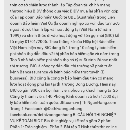
trên cơ sở chiến lược thành lập Tập đoàn tài chính mang
thương hiệu BIDV thông qua việc BIDV mua lại phần vốn góp
của Tập đoàn Bảo hiểm Quốc tế QBE (Australia) trong Liên
doanh Bảo hiểm Việt Úc (là doanh nghiệp có vốn đầu tư nước
ngoài, được thành lập và hoạt động tại Việt Nam từ năm
1999) và chính thức đi vào hoạt động với tên gọi mới (BIC) kể
từ ngày 01/01/2006. Theo thống kê của Hiệp hội Bảo hiểm
Việt Nam, hiện nay BIC đang là 1 trong 10 công ty bảo hiểm
phi nhân thọ dẫn đầu về thị phần bảo hiểm gốc và nằm trong
Top 3 nhà bảo hiểm phi nhân thọ có tỷ suất sinh lời cao nhất
thị trường. BIC là công ty dẫn đầu thị trường về phát triển
kênh Bancassurance và kênh bảo hiểm trực tuyến (E-
business). BIC cũng là công ty bảo hiểm đầu tiên có mạng
lưới hoạt động phủ kín tại thị trường Đông Dương. Hiện nay,
BIC có gần 900 cán bộ nhân viên, phục vụ khách hàng tại 26
Công ty thành viên, 140 Phòng Kinh doanh và hơn 1.500 đại
lý bảo hiểm trên toàn quốc. JB.com.vn | ThiNganHang.com
Trang 1 Facebook: @Dethivaonganhang
facebook.com/dethivaonganhang B. CÂU HỎI THI NGHIỆP
VỤ KẾ TOÁN BIC  Bìa thi nghiệp vụ kế toán gồm 2 phần: -
Phần 1: Trắc nghiệm - Phần 2: Bài tập  Hình thức thi: online