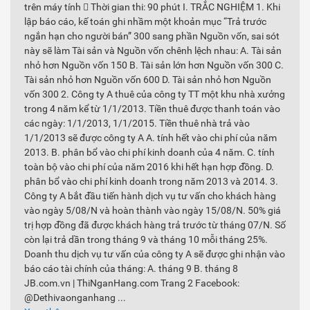
trên máy tính  Thời gian thi: 90 phút I. TRẮC NGHIỆM 1. Khi
lập báo cáo, kế toán ghi nhầm một khoản mục “Trả trước
ngắn hạn cho người bán” 300 sang phần Nguồn vốn, sai sót
này sẽ làm Tài sản và Nguồn vốn chênh lệch nhau: A. Tài sản
nhỏ hơn Nguồn vốn 150 B. Tài sản lớn hơn Nguồn vốn 300 C.
Tài sản nhỏ hơn Nguồn vốn 600 D. Tài sản nhỏ hơn Nguồn
vốn 300 2. Công ty A thuê của công ty TT một khu nhà xưởng
trong 4 năm kể từ 1/1/2013. Tiền thuê được thanh toán vào
các ngày: 1/1/2013, 1/1/2015. Tiền thuê nhà trả vào
1/1/2013 sẽ được công ty A A. tính hết vào chi phí của năm
2013. B. phân bổ vào chi phí kinh doanh của 4 năm. C. tính
toàn bộ vào chi phí của năm 2016 khi hết hạn hợp đồng. D.
phân bổ vào chi phí kinh doanh trong năm 2013 và 2014. 3.
Công ty A bắt đầu tiến hành dịch vụ tư vấn cho khách hàng
vào ngày 5/08/N và hoàn thành vào ngày 15/08/N. 50% giá
trị hợp đồng đã được khách hàng trả trước từ tháng 07/N. Số
còn lại trả dần trong tháng 9 và tháng 10 mỗi tháng 25%.
Doanh thu dịch vụ tư vấn của công ty A sẽ được ghi nhận vào
báo cáo tài chính của tháng: A. tháng 9 B. tháng 8
JB.com.vn | ThiNganHang.com Trang 2 Facebook:
@Dethivaonganhang ...