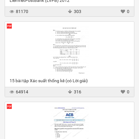
LienVietPostBank (LVPB) 2012
81170
303
0
15 bài tập Xác suất thống kê (có Lời giải)
64914
316
0