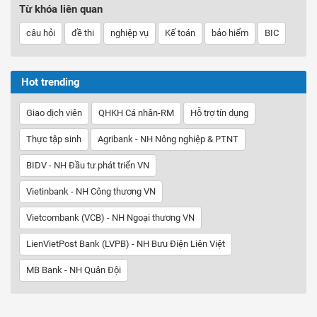
Từ khóa liên quan
câu hỏi
đề thi
nghiệp vụ
Kế toán
bảo hiểm
BIC
Hot trending
Giao dịch viên
QHKH Cá nhân-RM
Hỗ trợ tín dụng
Thực tập sinh
Agribank - NH Nông nghiệp & PTNT
BIDV - NH Đầu tư phát triển VN
Vietinbank - NH Công thương VN
Vietcombank (VCB) - NH Ngoại thương VN
LienVietPost Bank (LVPB) - NH Bưu Điện Liên Việt
MB Bank - NH Quân Đội