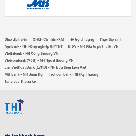
Giao dịch viên
QHKH Cá nhân-RM
Hỗ trợ tín dụng
Thực tập sinh
Agribank - NH Nông nghiệp & PTNT
BIDV - NH Đầu tư phát triển VN
Vietinbank - NH Công thương VN
Vietcombank (VCB) - NH Ngoại thương VN
LienVietPost Bank (LVPB) - NH Bưu Điện Liên Việt
MB Bank - NH Quân Đội
Techcombank - NH Kỹ Thương
Tổng cục Thống kê
Hỗ trợ khách hàng