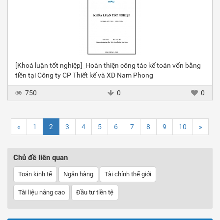
[Khoá luận tốt nghiệp]_Hoàn thiện công tác kế toán vốn bằng
tiền tại Công ty CP Thiết kế và XD Nam Phong
750
0
0
«
1
2
3
4
5
6
7
8
9
10
»
Chủ đề liên quan
Toán kinh tế
Ngân hàng
Tài chính thế giới
Tài liệu nâng cao
Đầu tư tiền tệ