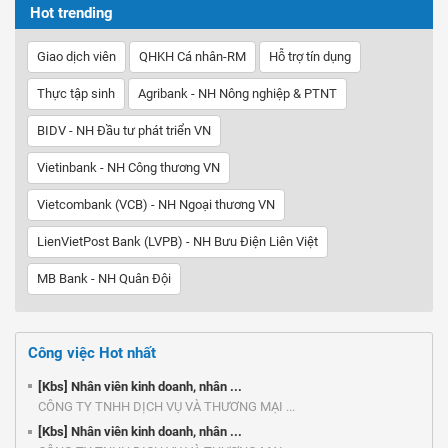
Hot trending
Giao dịch viên
QHKH Cá nhân-RM
Hỗ trợ tín dụng
Thực tập sinh
Agribank - NH Nông nghiệp & PTNT
BIDV - NH Đầu tư phát triển VN
Vietinbank - NH Công thương VN
Vietcombank (VCB) - NH Ngoại thương VN
LienVietPost Bank (LVPB) - NH Bưu Điện Liên Việt
MB Bank - NH Quân Đội
Công việc Hot nhất
[Kbs] Nhân viên kinh doanh, nhân ...
CÔNG TY TNHH DỊCH VỤ VÀ THƯƠNG MẠI ...
[Kbs] Nhân viên kinh doanh, nhân ...