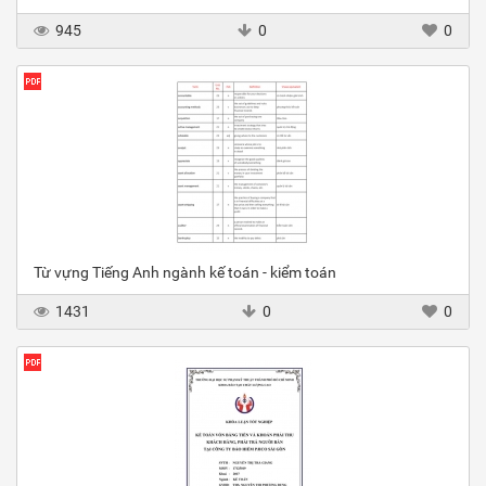
945
0
0
Từ vựng Tiếng Anh ngành kế toán - kiểm toán
1431
0
0