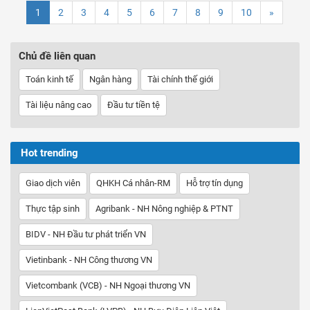
1
2
3
4
5
6
7
8
9
10
»
Chủ đề liên quan
Toán kinh tế
Ngân hàng
Tài chính thế giới
Tài liệu nâng cao
Đầu tư tiền tệ
Hot trending
Giao dịch viên
QHKH Cá nhân-RM
Hỗ trợ tín dụng
Thực tập sinh
Agribank - NH Nông nghiệp & PTNT
BIDV - NH Đầu tư phát triển VN
Vietinbank - NH Công thương VN
Vietcombank (VCB) - NH Ngoại thương VN