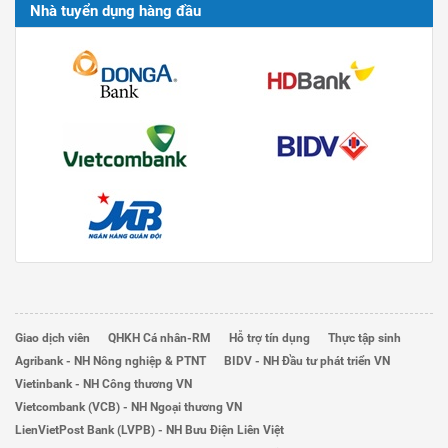
Nhà tuyển dụng hàng đầu
Giao dịch viên
QHKH Cá nhân-RM
Hỗ trợ tín dụng
Thực tập sinh
Agribank - NH Nông nghiệp & PTNT
BIDV - NH Đầu tư phát triển VN
Vietinbank - NH Công thương VN
Vietcombank (VCB) - NH Ngoại thương VN
LienVietPost Bank (LVPB) - NH Bưu Điện Liên Việt