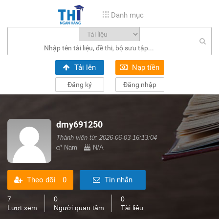
Danh mục
Tải lên
Nạp tiền
Đăng ký
Đăng nhập
dmy691250
Thành viên từ: 2026-06-03 16:13:04
Nam
N/A
Theo dõi
0
Tin nhắn
7
0
0
Lượt xem
Người quan tâm
Tài liệu