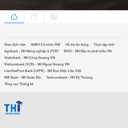
Giao dịch viên
QHKH Cá nhân-RM
Hỗ trợ tín dụng
Thực tập sinh
Agribank - NH Nông nghiệp & PTNT
BIDV - NH Đầu tư phát triển VN
Vietinbank - NH Công thương VN
Vietcombank (VCB) - NH Ngoại thương VN
LienVietPost Bank (LVPB) - NH Bưu Điện Liên Việt
MB Bank - NH Quân Đội
Techcombank - NH Kỹ Thương
Tổng cục Thống kê