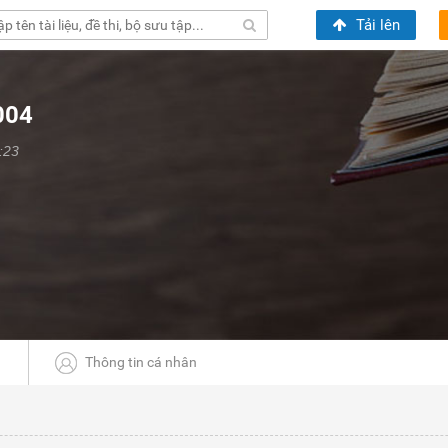
Tải lên
004
:23
Thông tin cá nhân