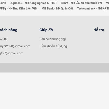
 sinh
Agribank - NH Nông nghiệp & PTNT
BIDV - NH Đầu tư phát triển VN
Vi
VPB) - NH Bưu Điện Liên Việt
MB Bank - NH Quân Đội
Techcombank - NH Kỹ 
khách hàng
Giúp đỡ
Hỗ trợ
67207
Câu hỏi thường gặp
huyhr2020@gmail.com
Điều khoản sử dụng
ng127@gmail.com