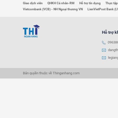
Giao dịch viên
QHKH Cá nhân-RM
Hỗ trợ tín dụng
Thực tập
Vietcombank (VCB) - NH Ngoại thương VN
LienVietPost Bank (L
Hỗ trợ 
09638
dangt
legia
Bản quyền thuộc về Thinganhang.com