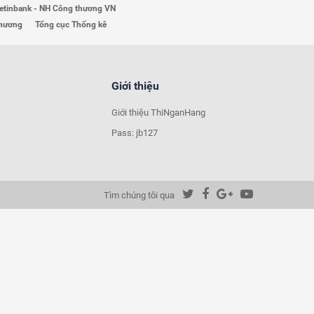
etinbank - NH Công thương VN
Thương
Tổng cục Thống kê
Giới thiệu
Giới thiệu ThiNganHang
Pass: jb127
Tìm chúng tôi qua