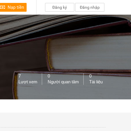
Nạp tiền
Đăng ký
Đăng nhập
7
0
0
Lượt xem
Người quan tâm
Tài liệu