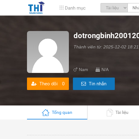
Danh mục
dotrongbinh20012
Thành viên từ: 2025-12-02 18:21
Nam
N/A
Theo dõi
0
Tin nhắn
Tổng quan
Tài liệu