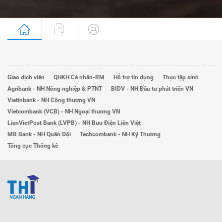
Giao dịch viên
QHKH Cá nhân-RM
Hỗ trợ tín dụng
Thực tập sinh
Agribank - NH Nông nghiệp & PTNT
BIDV - NH Đầu tư phát triển VN
Vietinbank - NH Công thương VN
Vietcombank (VCB) - NH Ngoại thương VN
LienVietPost Bank (LVPB) - NH Bưu Điện Liên Việt
MB Bank - NH Quân Đội
Techcombank - NH Kỹ Thương
Tổng cục Thống kê