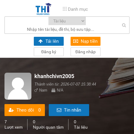
Danh mục
Tải lên
Nạp tiền
Đăng ký
Đăng nhập
khanhchivn2005
Thành viên từ: 2026-07-07 15:38:44
Nam
N/A
Theo dõi
0
Tin nhắn
7
0
0
Lượt xem
Người quan tâm
Tài liệu