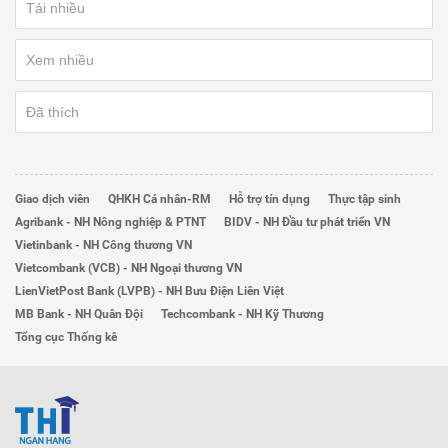
Tải nhiều
Xem nhiều
Đã thích
Giao dịch viên
QHKH Cá nhân-RM
Hỗ trợ tín dụng
Thực tập sinh
Agribank - NH Nông nghiệp & PTNT
BIDV - NH Đầu tư phát triển VN
Vietinbank - NH Công thương VN
Vietcombank (VCB) - NH Ngoại thương VN
LienVietPost Bank (LVPB) - NH Bưu Điện Liên Việt
MB Bank - NH Quân Đội
Techcombank - NH Kỹ Thương
Tổng cục Thống kê