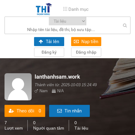
Danh mục
Tải lên
Nạp tiền
Đăng ký
Đăng nhập
lanthanhsam.work
Thành viên từ: 2025-10-03 15:24:49
Nam
N/A
Theo dõi
0
Tin nhắn
7
0
0
Lượt xem
Người quan tâm
Tài liệu