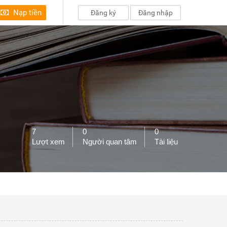
Nạp tiền
Đăng ký
Đăng nhập
7
0
0
Lượt xem
Người quan tâm
Tài liệu