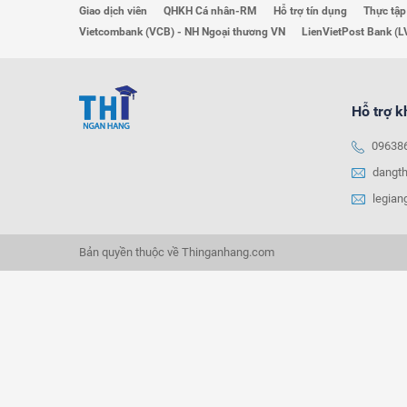
Giao dịch viên
QHKH Cá nhân-RM
Hỗ trợ tín dụng
Thực tập
Vietcombank (VCB) - NH Ngoại thương VN
LienVietPost Bank (L
Hỗ trợ 
09638
dangt
legia
Bản quyền thuộc về Thinganhang.com