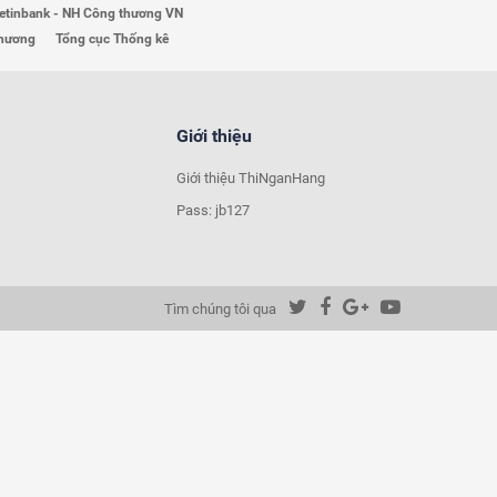
etinbank - NH Công thương VN
Thương
Tổng cục Thống kê
Giới thiệu
Giới thiệu ThiNganHang
Pass: jb127
Tìm chúng tôi qua