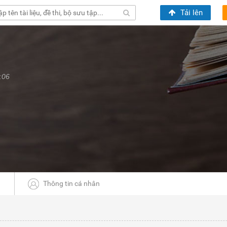
Tải lên
:06
Thông tin cá nhân