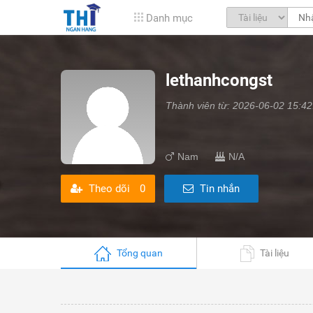
Danh mục
lethanhcongst
Thành viên từ: 2026-06-02 15:42
Nam
N/A
Theo dõi
0
Tin nhắn
Tổng quan
Tài liệu