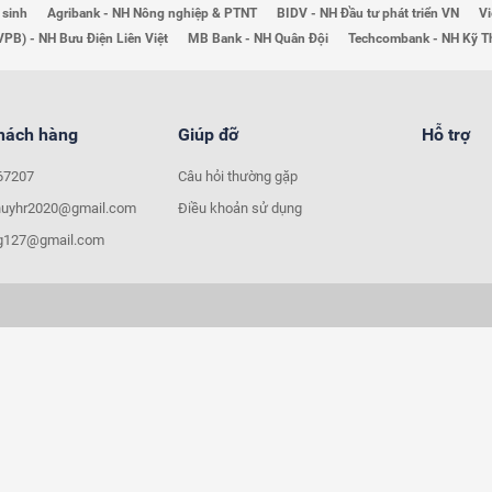
 sinh
Agribank - NH Nông nghiệp & PTNT
BIDV - NH Đầu tư phát triển VN
Vi
VPB) - NH Bưu Điện Liên Việt
MB Bank - NH Quân Đội
Techcombank - NH Kỹ 
khách hàng
Giúp đỡ
Hỗ trợ
67207
Câu hỏi thường gặp
huyhr2020@gmail.com
Điều khoản sử dụng
ng127@gmail.com