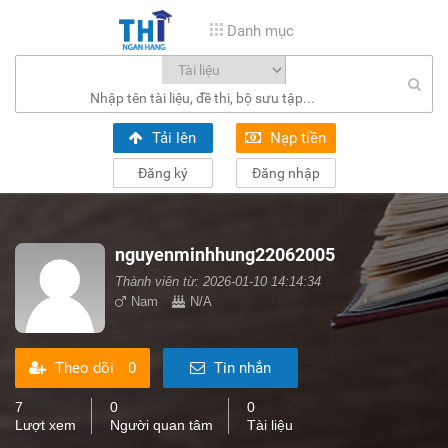
Danh mục
Tải lên
Nạp tiền
Đăng ký
Đăng nhập
nguyenminhhung22062005
Thành viên từ: 2026-01-10 14:14:34
Nam
N/A
Theo dõi
0
Tin nhắn
7
0
0
Lượt xem
Người quan tâm
Tài liệu