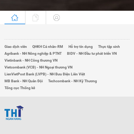
Giao dịch viên
QHKH Cá nhân-RM
Hỗ trợ tín dụng
Thực tập sinh
Agribank - NH Nông nghiệp & PTNT
BIDV - NH Đầu tư phát triển VN
Vietinbank - NH Công thương VN
Vietcombank (VCB) - NH Ngoại thương VN
LienVietPost Bank (LVPB) - NH Bưu Điện Liên Việt
MB Bank - NH Quân Đội
Techcombank - NH Kỹ Thương
Tổng cục Thống kê