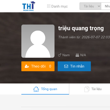
Danh mục
triệu quang trọng
Thành viên từ: 2026-07-07 22:03
Nam
N/A
Theo dõi
0
Tin nhắn
Tổng quan
Tài liệu