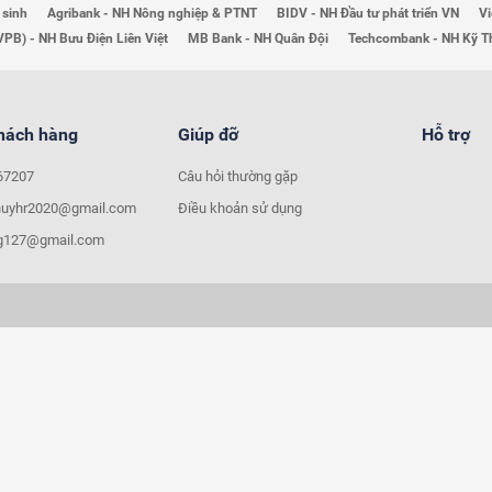
 sinh
Agribank - NH Nông nghiệp & PTNT
BIDV - NH Đầu tư phát triển VN
Vi
VPB) - NH Bưu Điện Liên Việt
MB Bank - NH Quân Đội
Techcombank - NH Kỹ 
khách hàng
Giúp đỡ
Hỗ trợ
67207
Câu hỏi thường gặp
huyhr2020@gmail.com
Điều khoản sử dụng
ng127@gmail.com