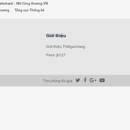
etinbank - NH Công thương VN
Thương
Tổng cục Thống kê
Giới thiệu
Giới thiệu ThiNganHang
Pass: jb127
Tìm chúng tôi qua