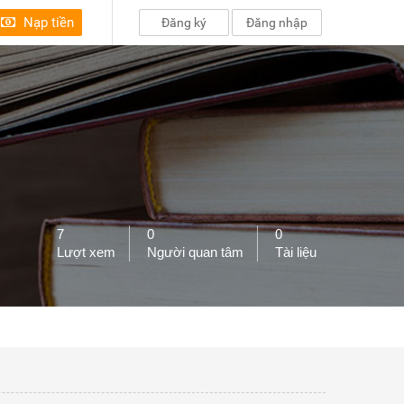
Nạp tiền
Đăng ký
Đăng nhập
7
0
0
Lượt xem
Người quan tâm
Tài liệu