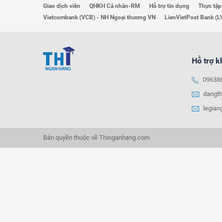
Giao dịch viên
QHKH Cá nhân-RM
Hỗ trợ tín dụng
Thực tập
Vietcombank (VCB) - NH Ngoại thương VN
LienVietPost Bank (L
Hỗ trợ 
09638
dangt
legia
Bản quyền thuộc về Thinganhang.com