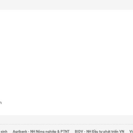
m
 sinh
Agribank - NH Nông nghiệp & PTNT
BIDV - NH Đầu tư phát triển VN
Vi