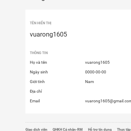
TÊN HIỂN THỊ
vuarong1605
THÔNG TIN
Họ và tên
vuarong1605
Ngày sinh
0000-00-00
Giới tính
Nam
Địa chỉ
Email
vuarong1605@gmail.co
Giao dịch viên
QHKH Cá nhân-RM
Hỗ trợ tín dụng
Thực tập