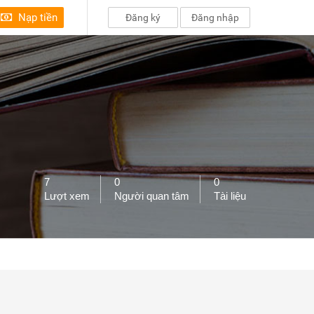
Nạp tiền
Đăng ký
Đăng nhập
7
0
0
Lượt xem
Người quan tâm
Tài liệu