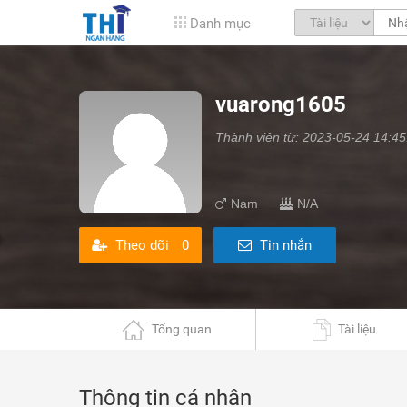
Danh mục
vuarong1605
Thành viên từ: 2023-05-24 14:45
Nam
N/A
Theo dõi
0
Tin nhắn
Tổng quan
Tài liệu
Thông tin cá nhân