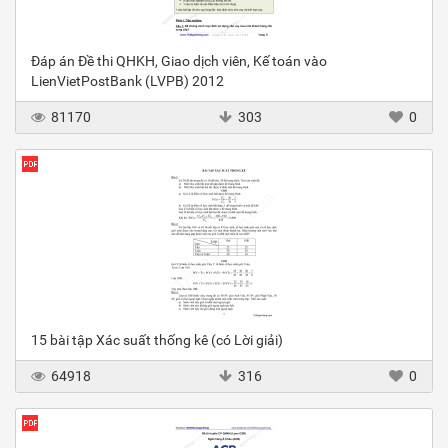
Đáp án Đề thi QHKH, Giao dịch viên, Kế toán vào
LienVietPostBank (LVPB) 2012
81170
303
0
15 bài tập Xác suất thống kê (có Lời giải)
64918
316
0