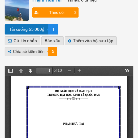
Phạm Hữu Tài
Tải lên: 6 tài liệu
Theo dõi
2
Tải xuống 65,000₫
1
Gửi tin nhắn
Báo xấu
Thêm vào bộ sưu tập
Chia sẻ kiếm tiền
5