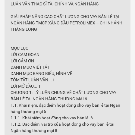
LUẬN VĂN THẠC SĨ TÀI CHÍNH VÀ NGÂN HÀNG
GIẢI PHÁP NÂNG CAO CHẤT LƯỢNG CHO VAY BÁN LẺ TẠI
NGÂN HÀNG TMCP XĂNG DẦU PETROLIMEX – CHI NHÁNH
THĂNG LONG
MỤC LỤC
LỜI CAM ĐOAN
LỜI CẢM ƠN
DANH MỤC VIẾT TẮT
DANH MỤC BẢNG BIỂU, HÌNH VẼ
TÓM TẮT LUẬN VĂN... i
LỜI MỞ ĐẦU... 1
CHƯƠNG 1: LÝ LUẬN CHUNG VỀ CHẤT LƯỢNG CHO VAY
BÁN LẺ TẠI NGÂN HÀNG THƯƠNG MẠI 6
1.1. Khái niệm, đặc điểm hoạt động cho vay bán lẻ tại Ngân
hàng thương mại 6
1.1.1. Khái niệm hoạt động cho vay bán lẻ. 6
1.1.2. Đặc điểm, vai trò của hoạt động cho vay bán lẻ tại
Ngân hàng thương mại 8