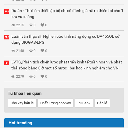
Dự án - Thí điểm thiết lập bộ chỉ số đánh giá rủi ro thiên tai cho 1
lưu vực sông
2215
0
0
Luận văn thạc sĩ_ Nghiên cứu tính năng động cơ DA465QE sử
dụng BIOGAS-LPG
2148
0
0
LVTS_Phân tích chiến lược phát triển kinh tế tuần hoàn và phát
thải ròng bằng 0 ở một số nước - bài học kinh nghiệm cho VN
2279
0
0
Từ khóa liên quan
Cho vay bán lẻ
Chất lượng cho vay
PGBank
Bán lẻ
Hot trending