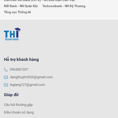
LienVietPost Bank (LVPB) - NH Bưu Điện Liên Việt
MB Bank - NH Quân Đội
Techcombank - NH Kỹ Thương
Tổng cục Thống kê
Hỗ trợ khách hàng
0963867207
dangthuyhr2020@gmail.com
legiang127@gmail.com
Giúp đỡ
Câu hỏi thường gặp
Điều khoản sử dụng