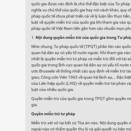
quốc gia được xác định là chủ thể đặc biệt của Tư pháp
nghĩa vụ chủ thể của quốc gia hay nói cách khác, quy c
pháp quốc tế chưa phát triển cả về lý luận lẫn thực tiễn,
luật về quyền miễn trừ của quốc gia khi tham gia vào q
pháp quốc tế Việt Nam tiến gần hơn các chuẩn mực pháp
Nội dung quyền miễn trừ của quốc gia trong Tư phá
Nhìn chung, Tư pháp quốc tế (TPQT) phần lớn các quốc 
quan hệ dân sự có yếu tố nước ngoài. Khi tham gia và
nhất là quyền miễn trừ tư pháp và miễn trừ đối với tài 
quốc gia trong lĩnh vực quan hệ dân sự có yếu tố nước n
ước Brussels về thống nhất các quy định về miễn trừ 
giao, Công ước Viên 1963 về quan hệ lãnh sự,… Đặc biệt
của Liên hiệp quốc (LHQ) về quyền miễn trừ tài phán v
luật của nhiều quốc gia.
Quyền miễn trừ của quốc gia trong TPQT gồm quyền miễ
gia.
Quyền miễn trừ tư pháp
Miễn trừ xét xử tại bất cứ Tòa án nào. Nội dung quyền 
ngoài nào có thẩm quyền thụ lý và giải quyết vụ kiện mà