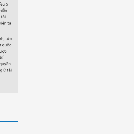
iều 5
miễn
tài
iện tại
nh, tức
ột quốc
được
để
 quyền
giữ tài