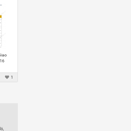
Giao
016
1
đó,