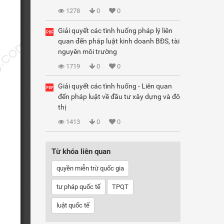
1278
0
0
Giải quyết các tình huống pháp lý liên
quan đến pháp luật kinh doanh BĐS, tài
nguyên môi trường
1719
0
0
Giải quyết các tình huống - Liên quan
đến pháp luật về đầu tư xây dựng và đô
thị
1413
0
0
Từ khóa liên quan
quyền miễn trừ quốc gia
tư pháp quốc tế
TPQT
luật quốc tế