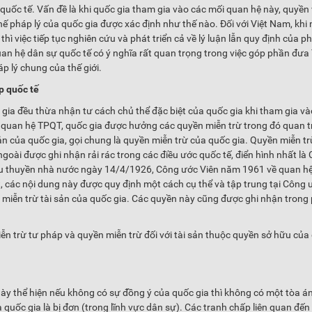
 quốc tế. Vấn đề là khi quốc gia tham gia vào các mối quan hệ này, quyền
hế pháp lý của quốc gia được xác định như thế nào. Đối với Việt Nam, khi
 thì việc tiếp tục nghiên cứu và phát triển cả về lý luận lẫn quy định của p
uan hệ dân sự quốc tế có ý nghĩa rất quan trọng trong việc góp phần đưa
 lý chung của thế giới.
p quốc tế
gia đều thừa nhận tư cách chủ thể đặc biệt của quốc gia khi tham gia v
o quan hệ TPQT, quốc gia được hưởng các quyền miễn trừ trong đó quan 
sản của quốc gia, gọi chung là quyền miễn trừ của quốc gia. Quyền miễn t
goài được ghi nhận rải rác trong các điều ước quốc tế, điển hình nhất là
tàu thuyền nhà nước ngày 14/4/1926, Công ước Viên năm 1961 về quan h
, các nội dung này được quy định một cách cụ thể và tập trung tại Công 
à miễn trừ tài sản của quốc gia. Các quyền này cũng được ghi nhận trong
n trừ tư pháp và quyền miễn trừ đối với tài sản thuộc quyền sở hữu của
này thể hiện nếu không có sự đồng ý của quốc gia thì không có một tòa á
 quốc gia là bị đơn (trong lĩnh vực dân sự). Các tranh chấp liên quan đế