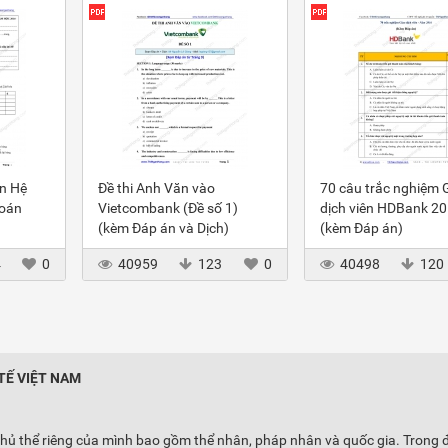
ôn Hệ
Đề thi Anh Văn vào
70 câu trắc nghiệm 
toán
Vietcombank (Đề số 1)
dịch viên HDBank 2
(kèm Đáp án và Dịch)
(kèm Đáp án)
4
0
40959
123
0
40498
120
TẾ VIỆT NAM
 chủ thể riêng của mình bao gồm thể nhân, pháp nhân và quốc gia. Trong 