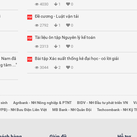
4030
1
0
3
Đề cương - Luật vận tải
2792
1
0
Tài liệu ôn tập Nguyên lý kế toán
2313
1
0
ệt Nam đã
Bài tập Xác suất thống kê đại học - có lời giải
g tâm ..."
3044
2
0
 sinh
Agribank - NH Nông nghiệp & PTNT
BIDV - NH Đầu tư phát triển VN
Vi
VPB) - NH Bưu Điện Liên Việt
MB Bank - NH Quân Đội
Techcombank - NH Kỹ 
khách hàng
Giúp đỡ
Hỗ trợ