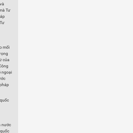
 và
 mà Tư
háp
 Tư
ào mối
trọng
rừ của
 Công
ệ ngoại
ước
 pháp
 quốc
n nước
n quốc