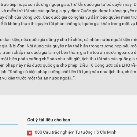
rực tiếp hoặc con đường ngoại giao, trừ khi quốc gia từ bỏ quyền này. Đ
 và miễn trừ tài sản của quốc gia quy định: Quốc gia được hưởng quyền 
uy định của Công ước. Các quốc gia có nghĩa vụ đảm bảo quyền miễn trừ 
ể là không thực thi quyền tài phán chống lại quốc gia khác trong một vụ k
 đơn kiện, nếu quốc gia đồng ý cho tổ chức, cá nhân nước ngoài kiện mì
 gia là bị đơn. Nội dung của quyền này thể hiện trong trường hợp nếu m
 vụ tranh chấp mà quốc gia là một bên tham gia thì tòa án nước ngoài đó 
ột biện pháp cưỡng chế nào như bắt giữ, tịch thu tài sản của quốc gia 
 biện pháp này nếu được quốc gia cho phép. Điều 18 Công ước của LHQ về
định: “Không có biện pháp cưỡng chế tiền tố tụng nào như tịch thu, chiếm 
t vụ kiện trước một tòa án nước ngoài…”.
Gợi ý tài liệu cho bạn
600 Câu trắc nghiệm Tư tưởng Hồ Chí Minh