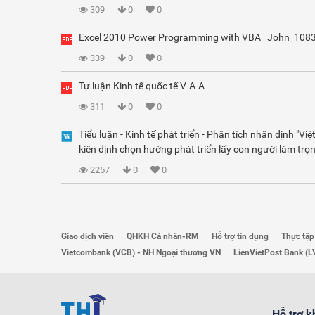
309
0
0
Excel 2010 Power Programming with VBA _John_108
339
0
0
Tự luận Kinh tế quốc tế V-A-A
311
0
0
Tiểu luận - Kinh tế phát triển - Phân tích nhận định "Vi
kiên định chọn hướng phát triển lấy con người làm trọn
2257
0
0
Giao dịch viên
QHKH Cá nhân-RM
Hỗ trợ tín dụng
Thực tập
Vietcombank (VCB) - NH Ngoại thương VN
LienVietPost Bank (L
Hỗ trợ 