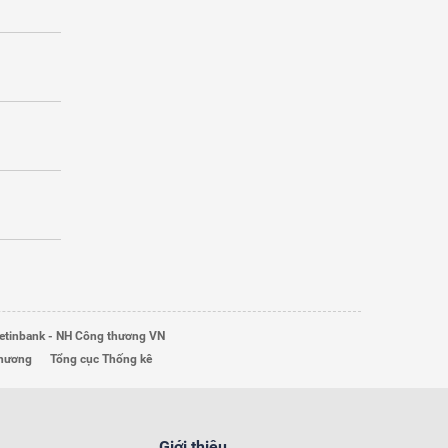
etinbank - NH Công thương VN
Thương
Tổng cục Thống kê
Giới thiệu