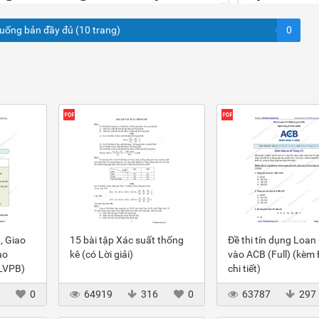
xuống bản đầy đủ (10 trang)
0
, Giao
15 bài tập Xác suất thống
Đề thi tín dụng Loan
ào
kê (có Lời giải)
vào ACB (Full) (kèm
(LVPB)
chi tiết)
3
0
64919
316
0
63787
297