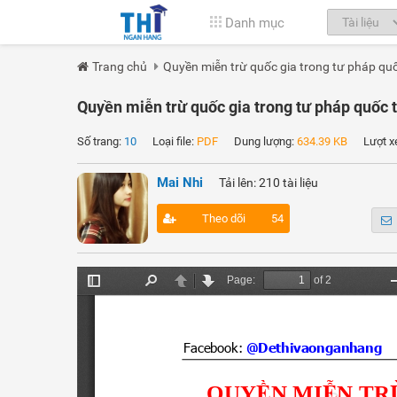
Danh mục
Trang chủ
Quyền miễn trừ quốc gia trong tư pháp qu
Quyền miễn trừ quốc gia trong tư pháp quốc 
Số trang:
10
Loại file:
PDF
Dung lượng:
634.39 KB
Lượt x
Mai Nhi
Tải lên: 210 tài liệu
Theo dõi
54