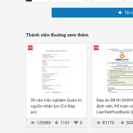
Tải 
Thành viên thường xem thêm
30 câu trắc nghiệm Quản trị
Đáp án Đề thi QHKH
nguồn nhân lực (Có Đáp
dịch viên, Kế toán v
án)
LienVietPostBank 
2012
129380
1161
0
81170
30