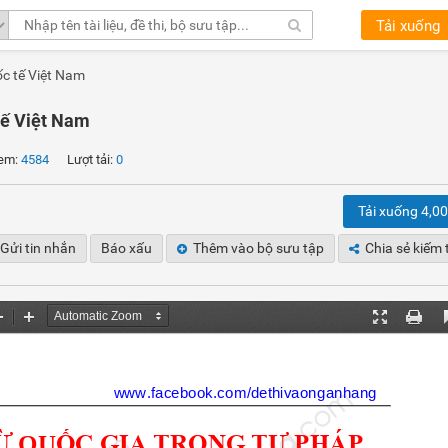
Tải xuống
ốc tế Việt Nam
tế Việt Nam
em:
4584
Lượt tải:
0
Tải xuống 4,0
Gửi tin nhắn
Báo xấu
Thêm vào bộ sưu tập
Chia sẻ kiếm 