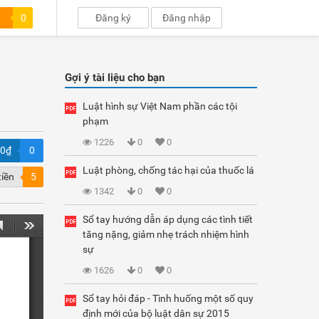
0
Đăng ký
Đăng nhập
Gợi ý tài liệu cho bạn
Luật hình sự Việt Nam phần các tội
phạm
1226
0
0
00₫
0
Luật phòng, chống tác hại của thuốc lá
tiền
5
1342
0
0
Sổ tay hướng dẫn áp dụng các tình tiết
tăng nặng, giảm nhẹ trách nhiệm hình
sự
1626
0
0
Sổ tay hỏi đáp - Tình huống một số quy
định mới của bộ luật dân sự 2015