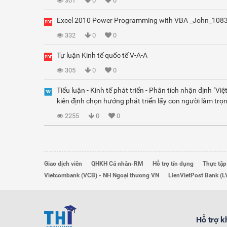
301
0
0
Excel 2010 Power Programming with VBA _John_108
332
0
0
Tự luận Kinh tế quốc tế V-A-A
305
0
0
Tiểu luận - Kinh tế phát triển - Phân tích nhận định "Vi
kiên định chọn hướng phát triển lấy con người làm trọn
2255
0
0
Giao dịch viên
QHKH Cá nhân-RM
Hỗ trợ tín dụng
Thực tập
Vietcombank (VCB) - NH Ngoại thương VN
LienVietPost Bank (L
Hỗ trợ 