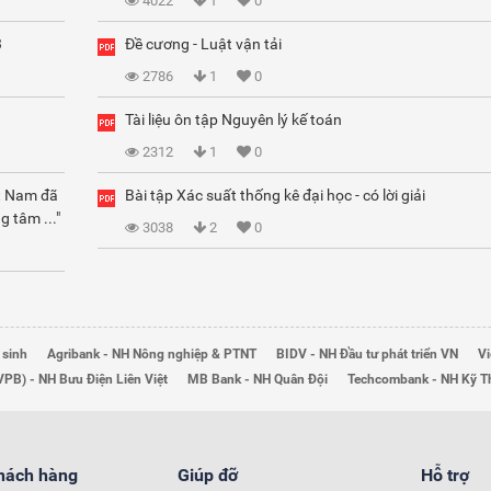
4022
1
0
3
Đề cương - Luật vận tải
2786
1
0
Tài liệu ôn tập Nguyên lý kế toán
2312
1
0
ệt Nam đã
Bài tập Xác suất thống kê đại học - có lời giải
g tâm ..."
3038
2
0
 sinh
Agribank - NH Nông nghiệp & PTNT
BIDV - NH Đầu tư phát triển VN
Vi
VPB) - NH Bưu Điện Liên Việt
MB Bank - NH Quân Đội
Techcombank - NH Kỹ 
khách hàng
Giúp đỡ
Hỗ trợ