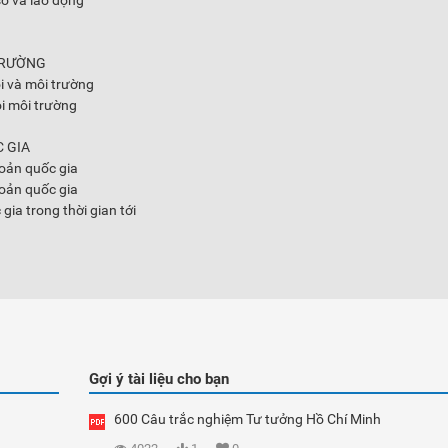
số và lao động
 TRƯỜNG
ội và môi trường
ội môi trường
 GIA
 khoản quốc gia
hoản quốc gia
gia trong thời gian tới
Gợi ý tài liệu cho bạn
600 Câu trắc nghiệm Tư tưởng Hồ Chí Minh