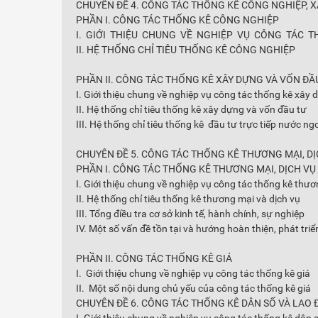
CHUYÊN ĐỀ 4. CÔNG TÁC THỐNG KÊ CÔNG NGHIỆP, X
PHẦN I. CÔNG TÁC THỐNG KÊ CÔNG NGHIỆP
I. GIỚI THIỆU CHUNG VỀ NGHIỆP VỤ CÔNG TÁC 
II. HỆ THỐNG CHỈ TIÊU THỐNG KÊ CÔNG NGHIỆP
PHẦN II. CÔNG TÁC THỐNG KÊ XÂY DỰNG VÀ VỐN ĐẦ
I. Giới thiệu chung về nghiệp vụ công tác thống kê xây
II. Hệ thống chỉ tiêu thống kê xây dựng và vốn đầu tư
III. Hệ thống chỉ tiêu thống kê đầu tư trực tiếp nước ng
CHUYÊN ĐỀ 5. CÔNG TÁC THỐNG KÊ THƯƠNG MẠI, DỊ
PHẦN I. CÔNG TÁC THỐNG KÊ THƯƠNG MẠI, DỊCH VỤ
I. Giới thiệu chung về nghiệp vụ công tác thống kê thươ
II. Hệ thống chỉ tiêu thống kê thương mại và dịch vụ
III. Tổng điều tra cơ sở kinh tế, hành chính, sự nghiệp
IV. Một số vấn đề tồn tại và hướng hoàn thiện, phát triể
PHẦN II. CÔNG TÁC THỐNG KÊ GIÁ
I. Giới thiệu chung về nghiệp vụ công tác thống kê giá
II. Một số nội dung chủ yếu của công tác thống kê giá
CHUYÊN ĐỀ 6. CÔNG TÁC THỐNG KÊ DÂN SỐ VÀ LAO