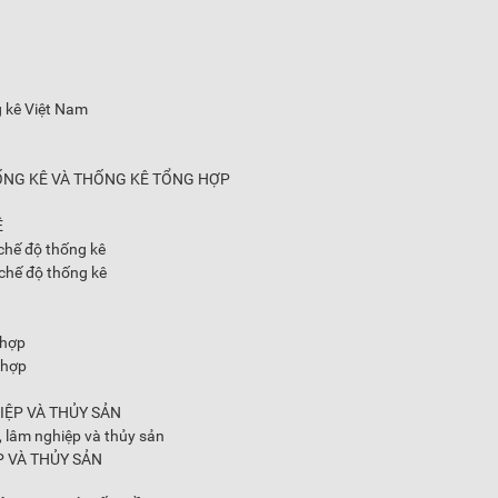
g kê Việt Nam
ỐNG KÊ VÀ THỐNG KÊ TỔNG HỢP
Ê
 chế độ thống kê
 chế độ thống kê
 hợp
 hợp
IỆP VÀ THỦY SẢN
, lâm nghiệp và thủy sản
P VÀ THỦY SẢN