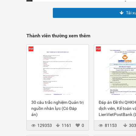
Tải x
Thành viên thường xem thêm
30 câu trắc nghiệm Quản trị
Đáp án Đề thi QHKH
nguồn nhân lực (Có Đáp
dịch viên, Kế toán v
án)
LienVietPostBank 
2012
129353
1161
0
81153
30