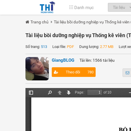
Danh mục
Trang chủ
Tài liệu bồi dưỡng nghiệp vụ Thống kê viên
Tài liệu bồi dưỡng nghiệp vụ Thống kê viên (
Số trang:
513
Loại file:
PDF
Dung lượng:
2.77 MB
Lượt xe
GiangBLOG
Tải lên: 1566 tài liệu
Theo dõi
780