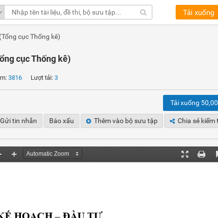
Tải xuống
 (Tổng cục Thống kê)
Tổng cục Thống kê)
m:
3816
Lượt tải:
3
Tải xuống 50,0
Gửi tin nhắn
Báo xấu
Thêm vào bộ sưu tập
Chia sẻ kiếm 