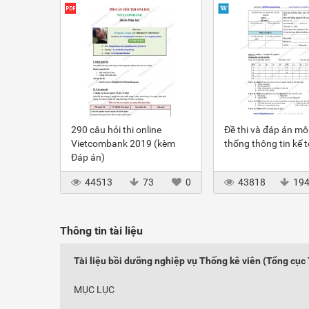
290 câu hỏi thi online
Đề thi và đáp án m
Vietcombank 2019 (kèm
thống thông tin kế 
Đáp án)
44513
73
0
43818
19
Thông tin tài liệu
Tài liệu bồi dưỡng nghiệp vụ Thống kê viên (Tổng cục
MỤC LỤC