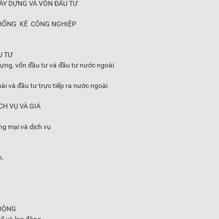
ÂY DỰNG VÀ VỐN ĐẦU TƯ
THỐNG KÊ CÔNG NGHIỆP
U TƯ
 dựng, vốn đầu tư và đầu tư nước ngoài
oài và đầu tư trực tiếp ra nước ngoài
CH VỤ VÀ GIÁ
ng mại và dịch vụ
n.
 ĐỘNG