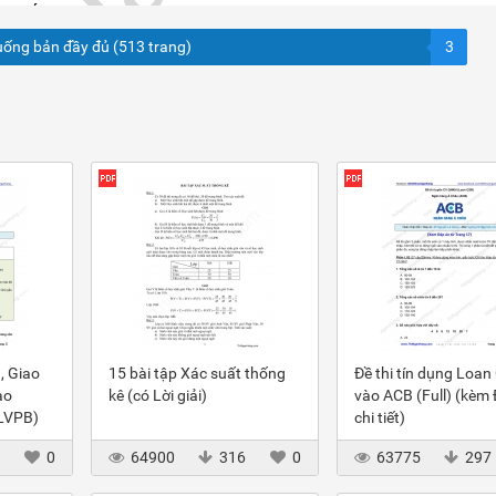
uống bản đầy đủ (513 trang)
3
, Giao
15 bài tập Xác suất thống
Đề thi tín dụng Loan
ào
kê (có Lời giải)
vào ACB (Full) (kèm
(LVPB)
chi tiết)
3
0
64900
316
0
63775
297