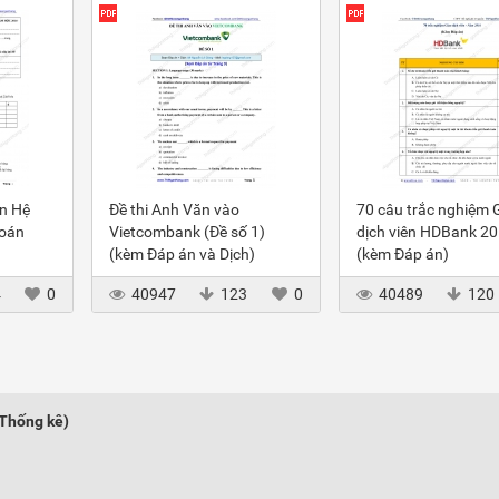
ôn Hệ
Đề thi Anh Văn vào
70 câu trắc nghiệm 
toán
Vietcombank (Đề số 1)
dịch viên HDBank 2
(kèm Đáp án và Dịch)
(kèm Đáp án)
4
0
40947
123
0
40489
120
 Thống kê)