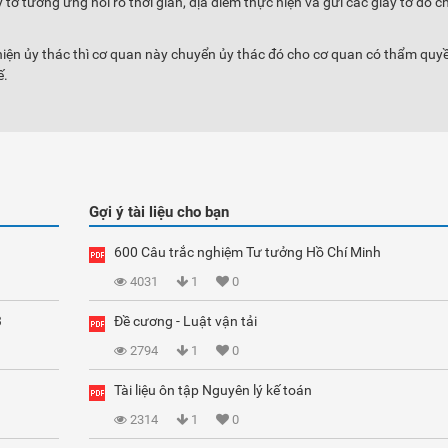
 tờ tương ứng nói rõ thời gian, địa điểm thực hiện và gửi các giấy tờ đó c
ện ủy thác thì cơ quan này chuyển ủy thác đó cho cơ quan có thẩm quy
ế.
Gợi ý tài liệu cho bạn
600 Câu trắc nghiệm Tư tưởng Hồ Chí Minh
4031
1
0
3
Đề cương - Luật vận tải
2794
1
0
Tài liệu ôn tập Nguyên lý kế toán
2314
1
0