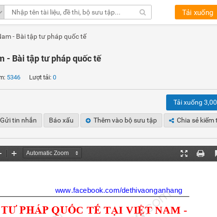
Tải xuống
Nam - Bài tập tư pháp quốc tế
m - Bài tập tư pháp quốc tế
m:
5346
Lượt tải:
0
Tải xuống 3,0
Gửi tin nhắn
Báo xấu
Thêm vào bộ sưu tập
Chia sẻ kiếm 