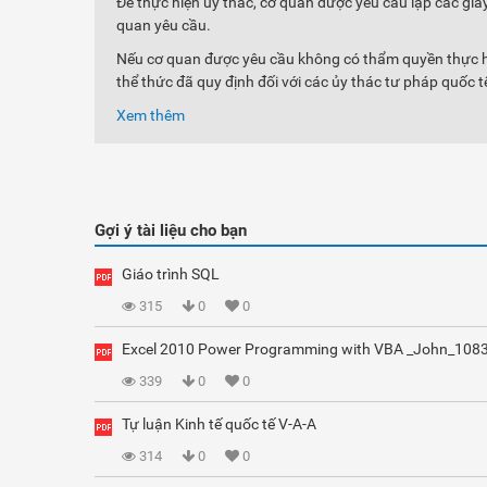
Để thực hiện ủy thác, cơ quan được yêu cầu lập các giấy
quan yêu cầu.
Nếu cơ quan được yêu cầu không có thẩm quyền thực hi
thể thức đã quy định đối với các ủy thác tư pháp quốc t
Xem thêm
Gợi ý tài liệu cho bạn
Giáo trình SQL
315
0
0
Excel 2010 Power Programming with VBA _John_108
339
0
0
Tự luận Kinh tế quốc tế V-A-A
314
0
0