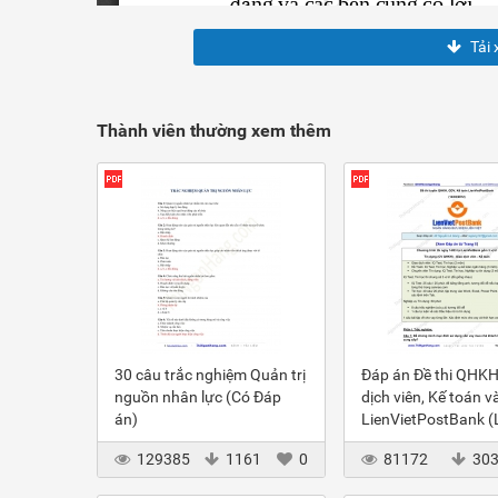
Tải 
Thành viên thường xem thêm
30 câu trắc nghiệm Quản trị
Đáp án Đề thi QHKH
nguồn nhân lực (Có Đáp
dịch viên, Kế toán v
án)
LienVietPostBank 
2012
129385
1161
0
81172
30