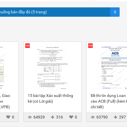
xuống bản đầy đủ (5 trang)
0
, Giao
15 bài tập Xác suất thống
Đề thi tín dụng Loan
ào
kê (có Lời giải)
vào ACB (Full) (kèm
(LVPB)
chi tiết)
3
0
64929
316
0
63790
297