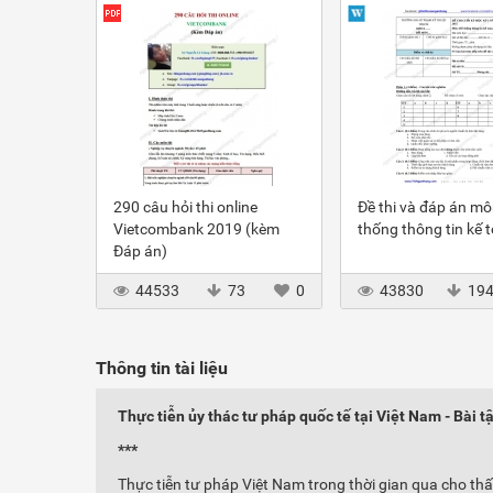
290 câu hỏi thi online
Đề thi và đáp án m
Vietcombank 2019 (kèm
thống thông tin kế 
Đáp án)
44533
73
0
43830
19
Thông tin tài liệu
Thực tiễn ủy thác tư pháp quốc tế tại Việt Nam - Bài t
***
Thực tiễn tư pháp Việt Nam trong thời gian qua cho thấ