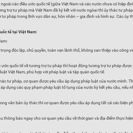
ác ngoài các điều ước quốc tế (giữa Việt Nam và các nước chưa có hiệp địn
ơng trợ tư pháp mà Việt Nam đã ký kết với nước ngòai thì ủy thác tư phá
ợ tư pháp trong lĩnh vực dân sự, hôn nhân – gia đình và hình sự. Các ủy t
uốc tế tại Việt Nam:
Nam:
trọng độc lập, chủ quyền, toàn vẹn lãnh thổ, không can thiệp vào công vi
 ước quốc tế về tương trợ tư pháp thì hoạt động tương trợ tư pháp được
 luật Việt Nam, phù hợp với pháp luật và tập quán quốc tế.
 thác tư pháp, cơ quan được yêu cầu áp dụng pháp luật của nước mình. T
ể áp dụng các quy phạm pháp luật tố tụng của nước ký kết yêu cầu, nếu 
rong văn bản ủy thác thì cơ quan được yêu cầu áp dụng tất cả các biện p
u thông báo ngay cho cơ quan yêu cầu về thời gian và địa điểm thực hiện