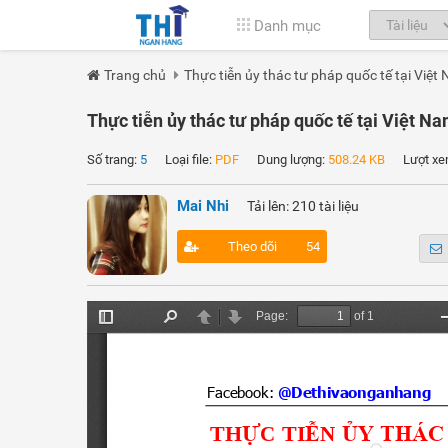
Danh mục
Trang chủ
Thực tiễn ủy thác tư pháp quốc tế tại Việt 
Thực tiễn ủy thác tư pháp quốc tế tại Việt Na
Số trang:
5
Loại file:
PDF
Dung lượng:
508.24 KB
Lượt xe
Mai Nhi
Tải lên: 210 tài liệu
Theo dõi
54