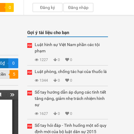
0
Đăng ký
Đăng nhập
Gợi ý tài liệu cho bạn
Luật hình sự Việt Nam phần các tội
phạm
1227
0
0
00₫
0
Luật phòng, chống tác hại của thuốc lá
tiền
5
1344
0
0
Sổ tay hướng dẫn áp dụng các tình tiết
tăng nặng, giảm nhẹ trách nhiệm hình
sự
1627
0
0
Sổ tay hỏi đáp - Tình huống một số quy
định mới của bộ luật dân sự 2015