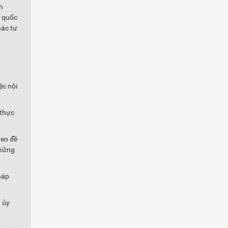
h
p quốc
hác tư
ệc nội
 thực
heo đề
những
háp
 ủy