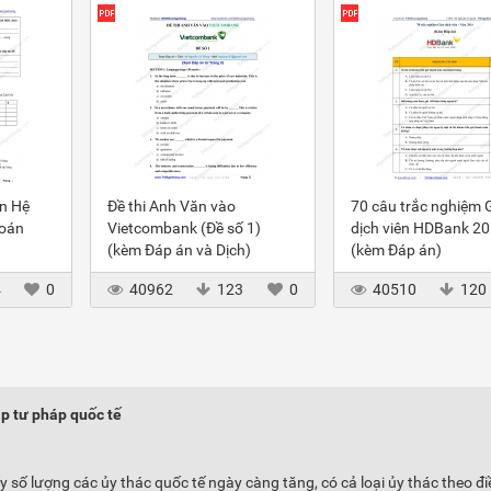
ôn Hệ
Đề thi Anh Văn vào
70 câu trắc nghiệm 
toán
Vietcombank (Đề số 1)
dịch viên HDBank 2
(kèm Đáp án và Dịch)
(kèm Đáp án)
4
0
40962
123
0
40510
120
ập tư pháp quốc tế
y số lượng các ủy thác quốc tế ngày càng tăng, có cả loại ủy thác theo đ