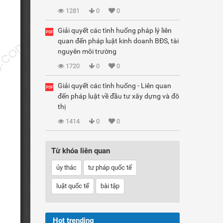
1281
0
0
Giải quyết các tình huống pháp lý liên
quan đến pháp luật kinh doanh BĐS, tài
nguyên môi trường
1720
0
0
Giải quyết các tình huống - Liên quan
đến pháp luật về đầu tư xây dựng và đô
thị
1414
0
0
Từ khóa liên quan
ủy thác
tư pháp quốc tế
luật quốc tế
bài tập
Hot trending