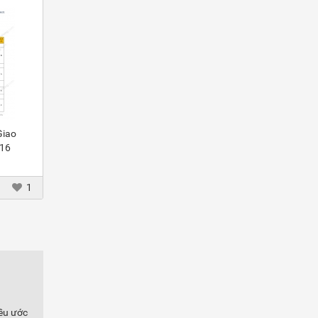
Giao
016
1
iều ước