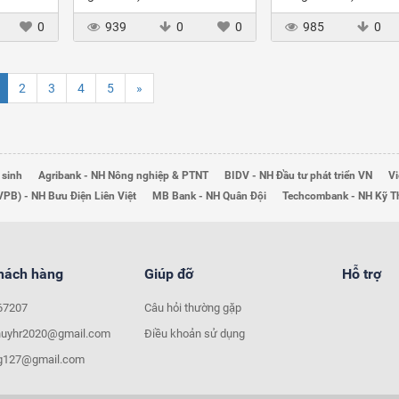
0
939
0
0
985
0
2
3
4
5
»
 sinh
Agribank - NH Nông nghiệp & PTNT
BIDV - NH Đầu tư phát triển VN
Vi
VPB) - NH Bưu Điện Liên Việt
MB Bank - NH Quân Đội
Techcombank - NH Kỹ 
khách hàng
Giúp đỡ
Hỗ trợ
67207
Câu hỏi thường gặp
huyhr2020@gmail.com
Điều khoản sử dụng
ng127@gmail.com