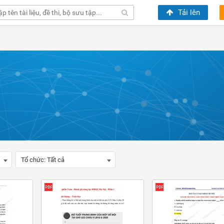
Tải lên
Tổ chức:
Tất cả