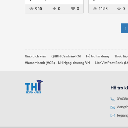
965
0
0
1158
0
1
Giao dịch viên
QHKH Cá nhân-RM
Hỗ trợ tín dụng
Thực tập
Vietcombank (VCB) - NH Ngoại thương VN
LienVietPost Bank (L
Hỗ trợ 
09638
dangt
legia