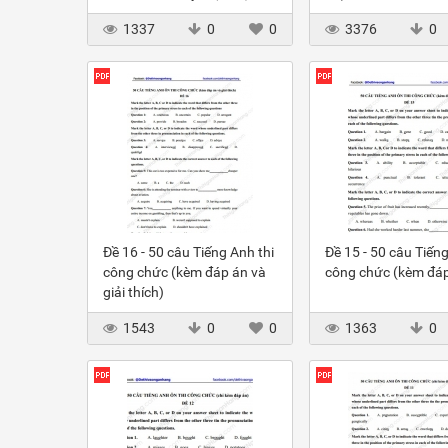
Thùng Trục Đứng
1337
0
0
3376
0
Đề 16 - 50 câu Tiếng Anh thi
Đề 15 - 50 câu Tiếng
công chức (kèm đáp án và
công chức (kèm đáp
giải thích)
1543
0
0
1363
0