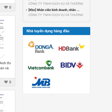
CÔNG TY TNHH DỊCH VỤ VÀ THƯƠNG
0
MẠI ...
[Kbs] Nhân viên kinh doanh, nhân ...
CÔNG TY TNHH DỊCH VỤ VÀ THƯƠNG
MẠI ...
Nhà tuyển dụng hàng đầu
Anh thi
 án và
0