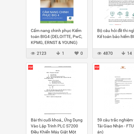
Cẩm nang chinh phục Kiểm
Bộ câu hỏi đề thi ng
toán BIG4 (DELOITTE, PwC,
Kế toán bảo hiểm B
KPMG, ERNST & YOUNG)
2123
1
0
4870
14
Bài thi cuối khoá_ Ứng Dụng
59 câu trắc nghiệm 
Vào Lập Trình PLC S7200
Tải Giao Nhận - FTU
Điều Khiển Máy Giặt Một
án)