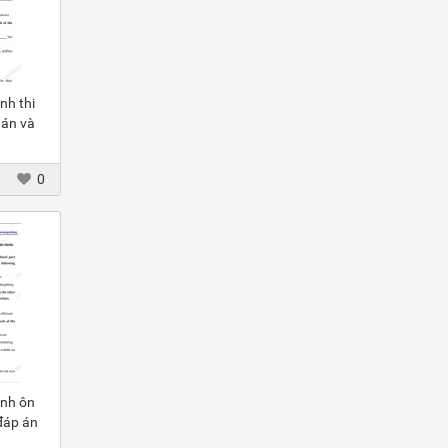
nh thi
 án và
0
Anh ôn
đáp án