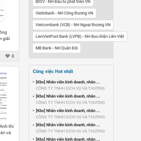
BIDV - NH Đầu tư phát triển VN
Vietinbank - NH Công thương VN
Vietcombank (VCB) - NH Ngoại thương VN
công
LienVietPost Bank (LVPB) - NH Bưu Điện Liên Việt
 giải
MB Bank - NH Quân Đội
0
Công việc Hot nhất
[Kbs] Nhân viên kinh doanh, nhân ...
CÔNG TY TNHH DỊCH VỤ VÀ THƯƠNG
MẠI ...
[Kbs] Nhân viên kinh doanh, nhân ...
CÔNG TY TNHH DỊCH VỤ VÀ THƯƠNG
MẠI ...
[Kbs] Nhân viên kinh doanh, nhân ...
CÔNG TY TNHH DỊCH VỤ VÀ THƯƠNG
MẠI ...
[Kbs] Nhân viên kinh doanh, nhân ...
Anh thi
CÔNG TY TNHH DỊCH VỤ VÀ THƯƠNG
 án và
MẠI ...
[Kbs] Nhân viên kinh doanh, nhân ...