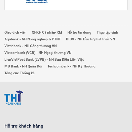
Giao dịch viên
QHKH Cá nhân-RM
Hỗ trợ tín dụng
Thực tập sinh
Agribank - NH Nông nghiệp & PTNT
BIDV - NH Đầu tư phát triển VN
Vietinbank - NH Công thương VN
Vietcombank (VCB) - NH Ngoại thương VN
LienVietPost Bank (LVPB) - NH Bưu Điện Liên Việt
MB Bank - NH Quân Đội
Techcombank - NH Kỹ Thương
Tổng cục Thống kê
Hỗ trợ khách hàng