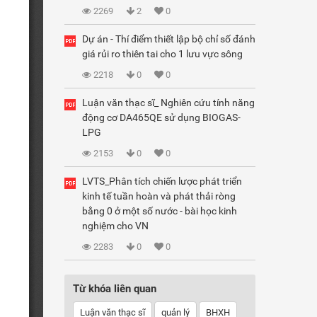
2269
2
0
Dự án - Thí điểm thiết lập bộ chỉ số đánh
giá rủi ro thiên tai cho 1 lưu vực sông
2218
0
0
Luận văn thạc sĩ_ Nghiên cứu tính năng
động cơ DA465QE sử dụng BIOGAS-
LPG
2153
0
0
LVTS_Phân tích chiến lược phát triển
kinh tế tuần hoàn và phát thải ròng
bằng 0 ở một số nước - bài học kinh
nghiệm cho VN
2283
0
0
Từ khóa liên quan
Luận văn thạc sĩ
quản lý
BHXH