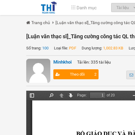
Danh mục
Trang chủ
[Luận văn thạc sĩ]_Tăng cường công tác Q
[Luận văn thạc sĩ]_Tăng cường công tác QL t
Số trang:
100
Loại file:
PDF
Dung lượng:
1,002.83 KB
Lượt
Minhkhoi
Tải lên: 335 tài liệu
Theo dõi
2