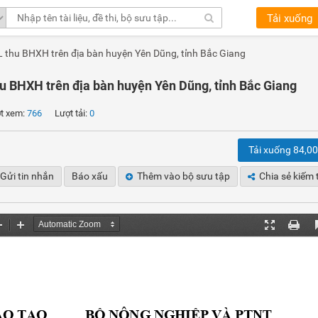
Tải xuống
L thu BHXH trên địa bàn huyện Yên Dũng, tỉnh Bắc Giang
hu BHXH trên địa bàn huyện Yên Dũng, tỉnh Bắc Giang
 xem:
766
Lượt tải:
0
Tải xuống 84,0
Gửi tin nhắn
Báo xấu
Thêm vào bộ sưu tập
Chia sẻ kiếm 