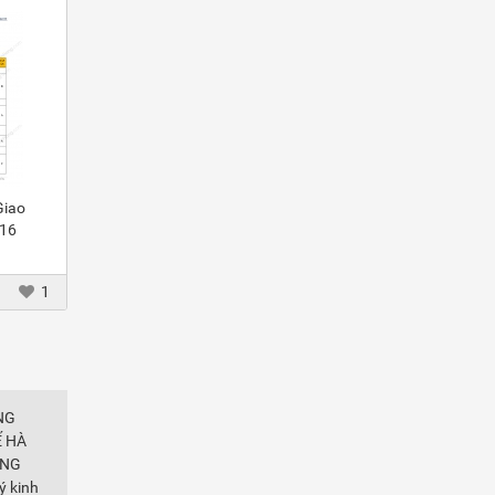
Giao
016
1
NG
Ế HÀ
ĂNG
 kinh