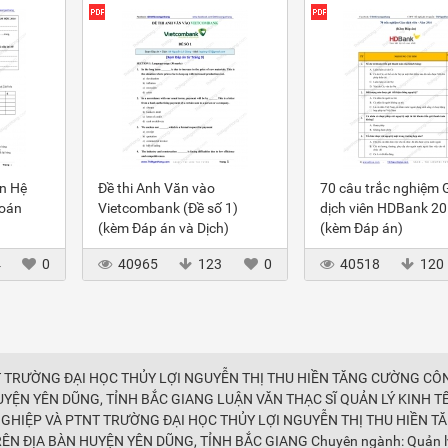
ôn Hệ
Đề thi Anh Văn vào
70 câu trắc nghiệm 
toán
Vietcombank (Đề số 1)
dịch viên HDBank 2
(kèm Đáp án và Dịch)
(kèm Đáp án)
4
0
40965
123
0
40518
120
T TRƯỜNG ĐẠI HỌC THỦY LỢI NGUYỄN THỊ THU HIỀN TĂNG CƯỜNG CÔ
UYỆN YÊN DŨNG, TỈNH BẮC GIANG LUẬN VĂN THẠC SĨ QUẢN LÝ KINH T
NGHIỆP VÀ PTNT TRƯỜNG ĐẠI HỌC THỦY LỢI NGUYỄN THỊ THU HIỀN T
N ĐỊA BÀN HUYỆN YÊN DŨNG, TỈNH BẮC GIANG Chuyên ngành: Quản lý