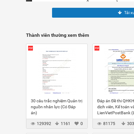
Tải x
Thành viên thường xem thêm
30 câu trắc nghiệm Quản trị
Đáp án Đề thi QHKH
nguồn nhân lực (Có Đáp
dịch viên, Kế toán v
án)
LienVietPostBank 
2012
129392
1161
0
81175
30