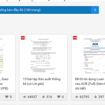
uống bản đầy đủ (100 trang)
0
, Giao
15 bài tập Xác suất thống
Đề thi tín dụng Loan
ào
kê (có Lời giải)
vào ACB (Full) (kèm
(LVPB)
chi tiết)
3
0
64937
316
0
63795
297