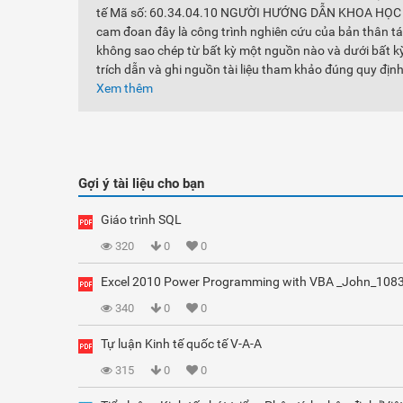
tế Mã số: 60.34.04.10 NGƯỜI HƯỚNG DẪN KHOA HỌC 1
cam đoan đây là công trình nghiên cứu của bản thân tác
không sao chép từ bất kỳ một nguồn nào và dưới bất kỳ
trích dẫn và ghi nguồn tài liệu tham khảo đúng quy định
Xem thêm
Gợi ý tài liệu cho bạn
Giáo trình SQL
320
0
0
Excel 2010 Power Programming with VBA _John_108
340
0
0
Tự luận Kinh tế quốc tế V-A-A
315
0
0