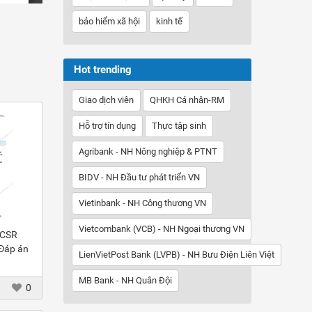
bảo hiểm xã hội
kinh tế
Hot trending
Giao dịch viên
QHKH Cá nhân-RM
Hỗ trợ tín dụng
Thực tập sinh
Agribank - NH Nông nghiệp & PTNT
BIDV - NH Đầu tư phát triển VN
Vietinbank - NH Công thương VN
Vietcombank (VCB) - NH Ngoại thương VN
 CSR
 Đáp án
LienVietPost Bank (LVPB) - NH Bưu Điện Liên Việt
MB Bank - NH Quân Đội
0