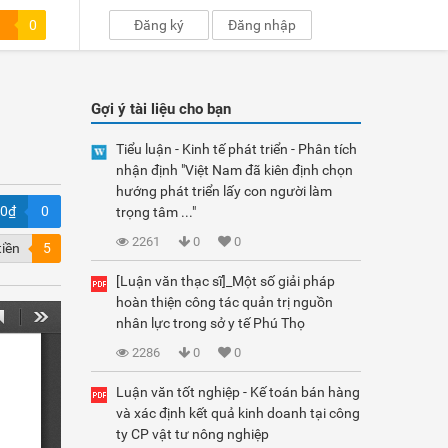
0
Đăng ký
Đăng nhập
Gợi ý tài liệu cho bạn
Tiểu luận - Kinh tế phát triển - Phân tích
nhận định "Việt Nam đã kiên định chọn
hướng phát triển lấy con người làm
00₫
0
trọng tâm ..."
2261
0
0
tiền
5
[Luận văn thạc sĩ]_Một số giải pháp
hoàn thiện công tác quản trị nguồn
nhân lực trong sở y tế Phú Thọ
2286
0
0
Luận văn tốt nghiệp - Kế toán bán hàng
và xác định kết quả kinh doanh tại công
ty CP vật tư nông nghiệp