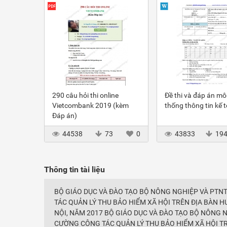
290 câu hỏi thi online
Đề thi và đáp án m
Vietcombank 2019 (kèm
thống thông tin kế 
Đáp án)
44538
73
0
43833
19
Thông tin tài liệu
BỘ GIÁO DỤC VÀ ĐÀO TẠO BỘ NÔNG NGHIỆP VÀ PTN
TÁC QUẢN LÝ THU BẢO HIỂM XÃ HỘI TRÊN ĐỊA BÀN H
NỘI, NĂM 2017 BỘ GIÁO DỤC VÀ ĐÀO TẠO BỘ NÔNG 
CƯỜNG CÔNG TÁC QUẢN LÝ THU BẢO HIỂM XÃ HỘI TRÊ