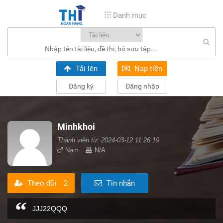
Danh mục
Tải lên
Nạp tiền
Đăng ký
Đăng nhập
Minhkhoi
Thành viên từ: 2024-03-12 11:26:19
Nam
N/A
Theo dõi
2
Tin nhắn
JJJ22QQQ