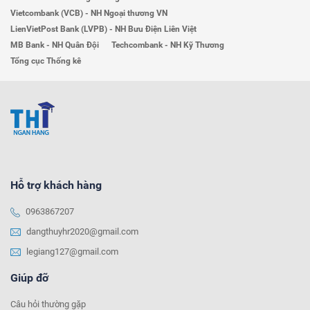
Vietcombank (VCB) - NH Ngoại thương VN
LienVietPost Bank (LVPB) - NH Bưu Điện Liên Việt
MB Bank - NH Quân Đội
Techcombank - NH Kỹ Thương
Tổng cục Thống kê
Hỗ trợ khách hàng
0963867207
dangthuyhr2020@gmail.com
legiang127@gmail.com
Giúp đỡ
Câu hỏi thường gặp