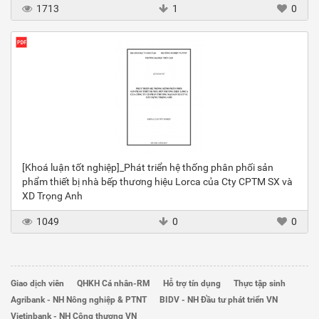
1713
1
0
[Khoá luận tốt nghiệp]_Phát triển hệ thống phân phối sản
phẩm thiết bị nhà bếp thương hiệu Lorca của Cty CPTM SX và
XD Trọng Anh
1049
0
0
Giao dịch viên
QHKH Cá nhân-RM
Hỗ trợ tín dụng
Thực tập sinh
Agribank - NH Nông nghiệp & PTNT
BIDV - NH Đầu tư phát triển VN
Vietinbank - NH Công thương VN