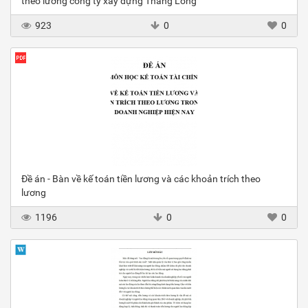
theo lương công ty xây dựng Thăng Long
923
0
0
Đề án - Bàn về kế toán tiền lương và các khoản trích theo
lương
1196
0
0