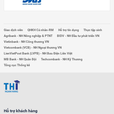
Giao dịch viên
QHKH Cá nhân-RM
Hỗ trợ tín dụng
Thực tập sinh
Agribank - NH Nông nghiệp & PTNT
BIDV - NH Đầu tư phát triển VN
Vietinbank - NH Công thương VN
Vietcombank (VCB) - NH Ngoại thương VN
LienVietPost Bank (LVPB) - NH Bưu Điện Liên Việt
MB Bank - NH Quân Đội
Techcombank - NH Kỹ Thương
Tổng cục Thống kê
Hỗ trợ khách hàng