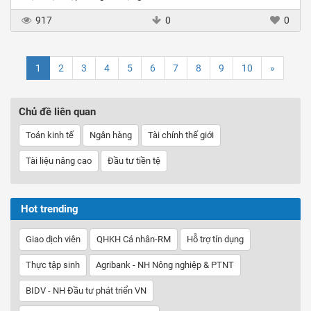
917
0
0
1
2
3
4
5
6
7
8
9
10
»
Chủ đề liên quan
Toán kinh tế
Ngân hàng
Tài chính thế giới
Tài liệu nâng cao
Đầu tư tiền tệ
Hot trending
Giao dịch viên
QHKH Cá nhân-RM
Hỗ trợ tín dụng
Thực tập sinh
Agribank - NH Nông nghiệp & PTNT
BIDV - NH Đầu tư phát triển VN