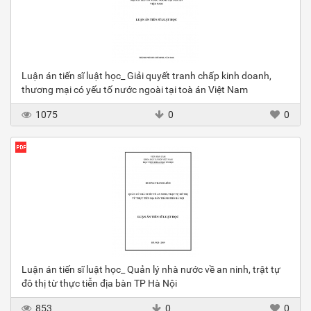
Luận án tiến sĩ luật học_ Giải quyết tranh chấp kinh doanh,
thương mại có yếu tố nước ngoài tại toà án Việt Nam
1075
0
0
Luận án tiến sĩ luật học_ Quản lý nhà nước về an ninh, trật tự
đô thị từ thực tiễn địa bàn TP Hà Nội
853
0
0