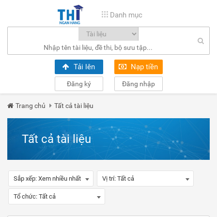
Danh mục
Tải lên
Nạp tiền
Đăng ký
Đăng nhập
Trang chủ
Tất cả tài liệu
Tất cả tài liệu
Sắp xếp:
Xem nhiều nhất
Vị trí:
Tất cả
Tổ chức:
Tất cả