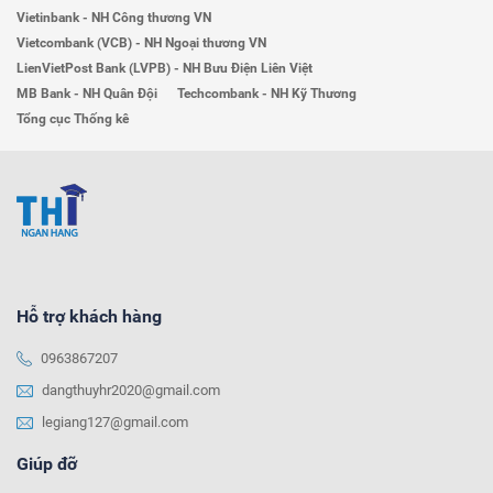
Vietinbank - NH Công thương VN
Vietcombank (VCB) - NH Ngoại thương VN
LienVietPost Bank (LVPB) - NH Bưu Điện Liên Việt
MB Bank - NH Quân Đội
Techcombank - NH Kỹ Thương
Tổng cục Thống kê
Hỗ trợ khách hàng
0963867207
dangthuyhr2020@gmail.com
legiang127@gmail.com
Giúp đỡ