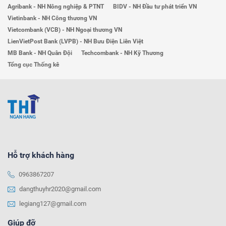
Agribank - NH Nông nghiệp & PTNT
BIDV - NH Đầu tư phát triển VN
Vietinbank - NH Công thương VN
Vietcombank (VCB) - NH Ngoại thương VN
LienVietPost Bank (LVPB) - NH Bưu Điện Liên Việt
MB Bank - NH Quân Đội
Techcombank - NH Kỹ Thương
Tổng cục Thống kê
Hỗ trợ khách hàng
0963867207
dangthuyhr2020@gmail.com
legiang127@gmail.com
Giúp đỡ