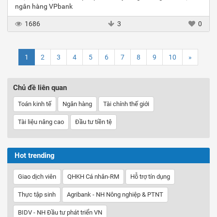
ngân hàng VPbank
1686
3
0
1
2
3
4
5
6
7
8
9
10
»
Chủ đề liên quan
Toán kinh tế
Ngân hàng
Tài chính thế giới
Tài liệu nâng cao
Đầu tư tiền tệ
Hot trending
Giao dịch viên
QHKH Cá nhân-RM
Hỗ trợ tín dụng
Thực tập sinh
Agribank - NH Nông nghiệp & PTNT
BIDV - NH Đầu tư phát triển VN